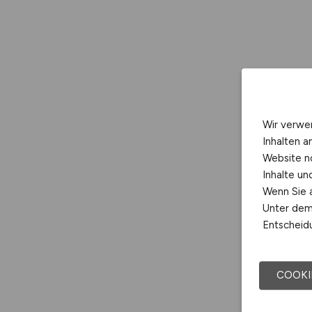
Wir verwe
Inhalten a
Website n
Inhalte u
Wenn Sie a
Unter dem 
Entscheidu
COOKI