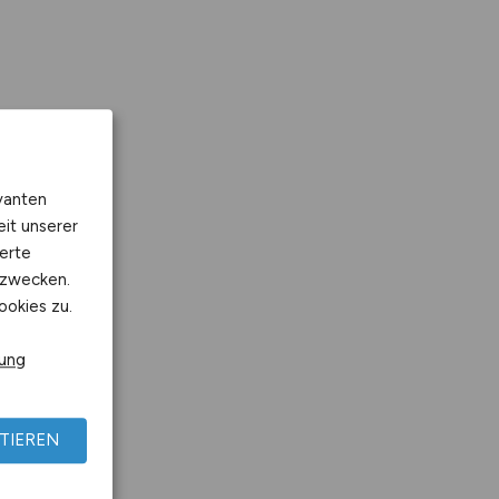
vanten
eit unserer
erte
kzwecken.
ookies zu.
rung
TIEREN