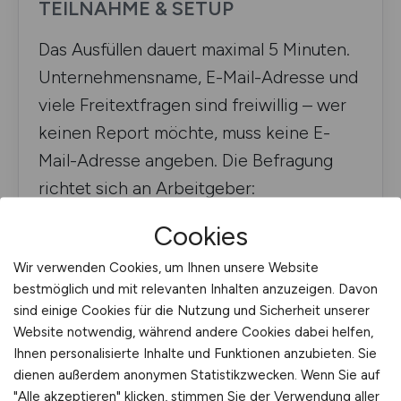
TEILNAHME & SETUP
Das Ausfüllen dauert maximal 5 Minuten.
Unternehmensname, E-Mail-Adresse und
viele Freitextfragen sind freiwillig – wer
keinen Report möchte, muss keine E-
Mail-Adresse angeben. Die Befragung
richtet sich an Arbeitgeber:
Recruiter:innen, Personalverantwortliche,
Cookies
TA Professionals, Hiring Manager, HR-
Wir verwenden Cookies, um Ihnen unsere Website
Mitarbeitende und Geschäftsführer:innen
bestmöglich und mit relevanten Inhalten anzuzeigen. Davon
mit Recruiting-Verantwortung.
sind einige Cookies für die Nutzung und Sicherheit unserer
Website notwendig, während andere Cookies dabei helfen,
Ihnen personalisierte Inhalte und Funktionen anzubieten. Sie
KURZÜBERBLICK
dienen außerdem anonymen Statistikzwecken. Wenn Sie auf
"Alle akzeptieren" klicken, stimmen Sie der Verwendung aller