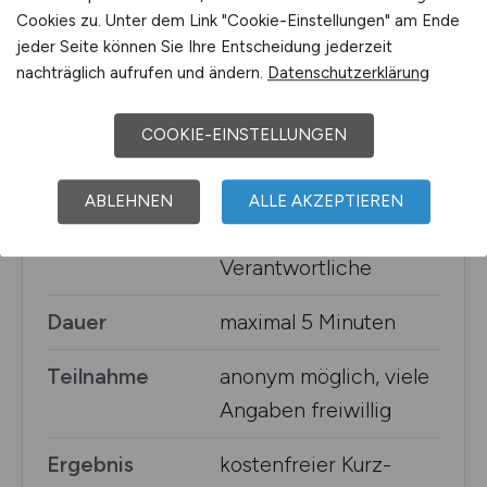
Cookies zu. Unter dem Link "Cookie-Einstellungen" am Ende
Studie
Recruiting Realities
jeder Seite können Sie Ihre Entscheidung jederzeit
Deutschland 2026
nachträglich aufrufen und ändern.
Datenschutzerklärung
Herausgeberin
Online-Recruiting.net /
COOKIE-EINSTELLUNGEN
Eva Zils
Zielgruppe
Arbeitgeber,
ABLEHNEN
ALLE AKZEPTIEREN
Recruiter:innen, HR-
Verantwortliche
Dauer
maximal 5 Minuten
Teilnahme
anonym möglich, viele
Angaben freiwillig
Ergebnis
kostenfreier Kurz-