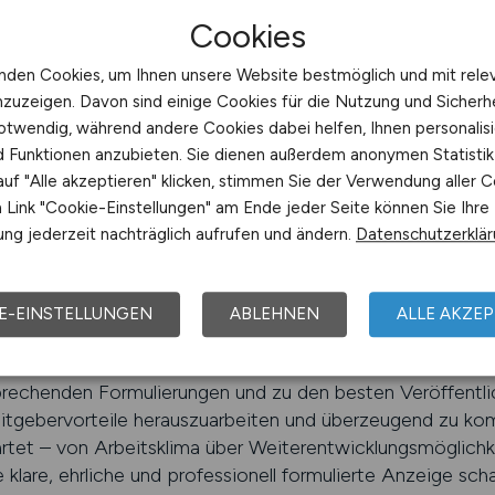
 der Fachkräftesuche
Cookies
ich vor der Aufgabe, qualifiziertes Fachpersonal zu finden
nden Cookies, um Ihnen unsere Website bestmöglich und mit rele
s der Erfolg ihrer Anzeigen nicht nur von der Reichweite 
nzuzeigen. Davon sind einige Cookies für die Nutzung und Sicherh
PFLEGE.JOBS unterstützt Sie genau dabei – mit individue
otwendig, während andere Cookies dabei helfen, Ihnen personalisi
s der Stellenveröffentlichung.
nd Funktionen anzubieten. Sie dienen außerdem anonymen Statisti
uf "Alle akzeptieren" klicken, stimmen Sie der Verwendung aller C
Pflegebranche und weiß, wie Pflegekräfte denken. Gemei
Link "Cookie-Einstellungen" am Ende jeder Seite können Sie Ihre
e die richtigen Bewerber anspricht und Interesse weckt. D
ng jederzeit nachträglich aufrufen und ändern.
Datenschutzerklä
 sondern um individuelle Beratung, die sich an den Besond
nrichtung, großer Klinikverbund oder ambulanter Dienst – je
nt.
E-EINSTELLUNGEN
ABLEHNEN
ALLE AKZEP
trategische als auch inhaltliche Aspekte. Sie erhalten E
nsprechenden Formulierungen und zu den besten Veröffent
beitgebervorteile herauszuarbeiten und überzeugend zu ko
tet – von Arbeitsklima über Weiterentwicklungsmöglichkei
e klare, ehrliche und professionell formulierte Anzeige sch