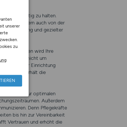
 und langfristig zu halten.
vanten
abhängt, sondern auch von der
eit unserer
ller Beratung und gezielter
erte
kzwecken.
ookies zu.
nsam mit Ihnen wird Ihre
abei geht es nicht um
rung
erheiten Ihrer Einrichtung
de Anzeige erhält die
TIEREN
mpfehlungen zur optimalen
lichungszeiträumen. Außerdem
mmunizieren. Denn Pflegekräfte
ten bis hin zur Vereinbarkeit
afft Vertrauen und erhöht die