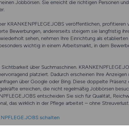
einen Jobbörsen. Sie erreicht die richtigen Personen und 
r.
über KRANKENPFLEGE.JOBS veröffentlichen, profitieren 
zierte Bewerbungen, andererseits steigern sie langfristig ih
wiederholt sehen, nehmen Ihre Einrichtung als etablierten
besonders wichtig in einem Arbeitsmarkt, in dem Bewerbe
 der Sichtbarkeit über Suchmaschinen. KRANKENPFLEGE.JOB
ervorragend platziert. Dadurch erscheinen Ihre Anzeigen n
anfragen über Google oder Bing. Diese doppelte Präsenz 
egekräfte erreichen, die nicht regelmäßig Jobbörsen besuc
FLEGE.JOBS entscheiden Sie sich für Qualität, Reichweit
l, das wirklich in der Pflege arbeitet – ohne Streuverlu
ENPFLEGE.JOBS schalten