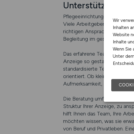
Unterstützung bei
Pflegeeinrichtungen stehen tägl
Wir verwe
Viele Arbeitgeber wissen, das
Inhalten a
richtigen Ansprache. KRANKEN
Website n
Begleitung im gesamten Prozes
Inhalte u
Wenn Sie a
Das erfahrene Team kennt die 
Unter dem 
Anzeige so gestaltet, dass si
Entscheidu
standardisierte Textbausteine,
orientiert. Ob kleine Pflegeei
Aufmerksamkeit, die sie verdie
COOKI
Die Beratung umfasst sowohl s
Struktur Ihrer Anzeige, zu a
hilft Ihnen das Team, Ihre Ar
möchten wissen, was sie erwar
von Beruf und Privatleben. Ein