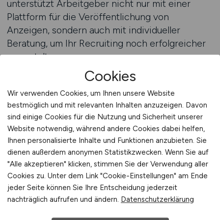
unterstützt Arbeitgeber nicht nur mit einer
Plattform für die Veröffentlichung von
Anzeigen, sondern auch mit individueller
Beratung, um Ihr Recruiting noch erfolgreicher
zu gestalten.
Cookies
Das Beratungsteam analysiert Ihre bisherigen
Wir verwenden Cookies, um Ihnen unsere Website
Stellenausschreibungen und zeigt Ihnen, wie
bestmöglich und mit relevanten Inhalten anzuzeigen. Davon
Sie Ihre Anzeigen optimieren können –
sind einige Cookies für die Nutzung und Sicherheit unserer
sprachlich, strukturell und strategisch.
Website notwendig, während andere Cookies dabei helfen,
Pflegekräfte legen großen Wert auf klare
Ihnen personalisierte Inhalte und Funktionen anzubieten. Sie
Aussagen, realistische Erwartungen und
dienen außerdem anonymen Statistikzwecken. Wenn Sie auf
wertschätzende Kommunikation. Anzeigen, die
"Alle akzeptieren" klicken, stimmen Sie der Verwendung aller
diese Aspekte berücksichtigen, führen
Cookies zu. Unter dem Link "Cookie-Einstellungen" am Ende
jeder Seite können Sie Ihre Entscheidung jederzeit
nachweislich zu mehr und besseren
nachträglich aufrufen und ändern.
Datenschutzerklärung
Bewerbungen.