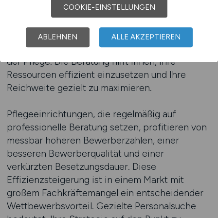
COOKIE-EINSTELLUNGEN
Darüber hinaus erhalten Sie Empfehlungen zur
besten Veröffentlichungszeit, zur idealen
Laufzeit Ihrer Anzeigen und zur gezielten
ABLEHNEN
ALLE AKZEPTIEREN
Ansprache bestimmter Fachgruppen innerhalb
der Pflege. Die Beratung hilft Ihnen, Ihre
Ressourcen effizient einzusetzen und Ihre
Reichweite gezielt zu maximieren.
Pflegeeinrichtungen, die regelmäßig auf
professionelle Beratung setzen, profitieren von
messbar höheren Bewerberzahlen, einer
besseren Bewerberqualität und einer
verkürzten Besetzungsdauer. Diese
Effizienzsteigerung ist in einem Markt mit
großem Fachkräftemangel ein entscheidender
Wettbewerbsvorteil. Gezielte Personalsuche