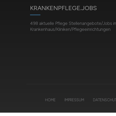
KRANKENPFLEGE.JOBS
498 aktuelle Pflege Stellenangebote/Jobs i
Krankenhaus/Kliniken/Pflegeeinrichtungen
HOME
IMPRESSUM
DATENSCHU