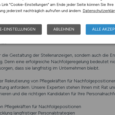
zt Arbeitgeber dabei, eine klare Personalstrategie zu e
Link "Cookie-Einstellungen" am Ende jeder Seite können Sie Ihre
 nachhaltig gestaltet.
ng jederzeit nachträglich aufrufen und ändern.
Datenschutzerklä
Ihre Stellenanzeigen so zu gestalten, dass sie gezielt Pfl
sind und bereit sind, langfristige Verantwortung zu über
E-EINSTELLUNGEN
ABLEHNEN
ALLE AKZEP
tzung von Maßnahmen zur Mitarbeiterbindung, um sicherz
ist.
r die Gestaltung der Stellenanzeigen, sondern auch die En
ng. Denn eine erfolgreiche Nachfolgeregelung bedeutet nich
sorgen, dass sie langfristig im Unternehmen bleibt.
r Rekrutierung von Pflegekräften für Nachfolgepositione
ratung anfordern. Unsere Experten stehen Ihnen mit Rat un
ieren und die richtigen Kandidaten für Ihre Personalnachf
on Pflegekräften für Nachfolgepositionen
klung langfristiger Personalstrategien