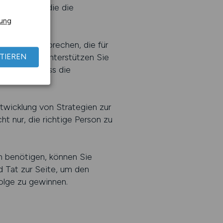
ntwickeln, die die
rung
egekräfte ansprechen, die für
nehmen. Wir unterstützen Sie
TIEREN
ustellen, dass die
twicklung von Strategien zur
t nur, die richtige Person zu
n benötigen, können Sie
d Tat zur Seite, um den
olge zu gewinnen.