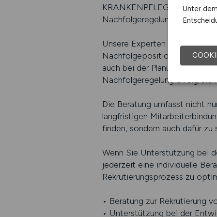
KRANKENPFLEGE.JOBS unterstüt
Unter dem 
Nachfolgeregelung effektiv und
Entscheidu
Unsere Experten helfen Ihnen, 
Nachfolgepositionen geeignet 
COOKI
auch bei der Planung und Umse
Nachfolgeregelung erfolgreich 
Die Beratung umfasst nicht nu
langfristigen Mitarbeiterbindu
finden, sondern auch dafür zu 
Wenn Sie Unterstützung bei de
jederzeit eine individuelle Be
Rekrutierungsprozess zu optim
• Beratung zur Rekrutierung v
• Unterstützung bei der Entwic