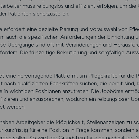
arbeiter muss reibungslos und effizient erfolgen, um die 
der Patienten sicherzustellen.
e erfordert eine gezielte Planung und Vorauswahl von Pfleg
ndern auch die spezifischen Anforderungen der Einrichtung 
ese Übergänge sind oft mit Veränderungen und Herausfor
rfordern. Die frühzeitige Rekrutierung und sorgfältige Au
ne hervorragende Plattform, um Pflegekräfte für die P
t nach qualifizierten Fachkräften suchen, die bereit sind, 
in wichtigen Positionen anzutreten. Die Jobbörse ermögli
tifizieren und anzusprechen, wodurch ein reibungsloser Üb
et werden.
 Arbeitgeber die Möglichkeit, Stellenanzeigen zu schal
ur kurzfristig für eine Position in Frage kommen, sondern au
erden sollen. So wird der Grundstein für eine nachhaltige 