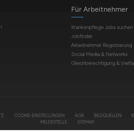
Für Arbeitnehmer
m
Krankenpflege Jobs suchen
Jobfinder
Arbeitnehmer Registrierung
Social Media & Networks
Gleichberechtigung & Vielfal
TZ
COOKIE-EINSTELLUNGEN
AGB
BILDQUELLEN
K
MELDESTELLE
SITEMAP