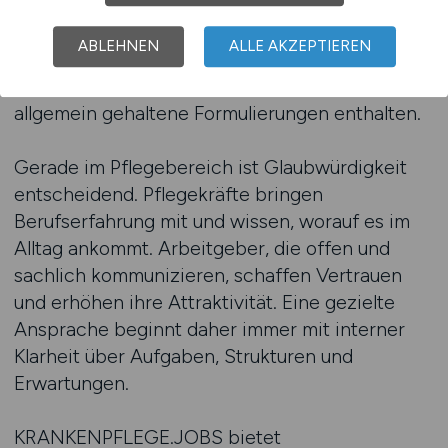
Eine Stellenanzeige kann nur dann überzeugen,
wenn sie diese Realität widerspiegelt.
ABLEHNEN
ALLE AKZEPTIEREN
Pflegekräfte erkennen sehr schnell, ob
Aussagen belastbar sind oder lediglich
allgemein gehaltene Formulierungen enthalten.
Gerade im Pflegebereich ist Glaubwürdigkeit
entscheidend. Pflegekräfte bringen
Berufserfahrung mit und wissen, worauf es im
Alltag ankommt. Arbeitgeber, die offen und
sachlich kommunizieren, schaffen Vertrauen
und erhöhen ihre Attraktivität. Eine gezielte
Ansprache beginnt daher immer mit interner
Klarheit über Aufgaben, Strukturen und
Erwartungen.
KRANKENPFLEGE.JOBS bietet