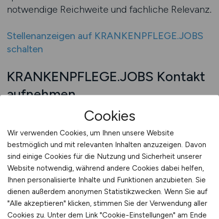
notwendige Reichweite und fachliche Relevanz.
Stellenanzeigen auf KRANKENPFLEGE.JOBS
schalten
KRANKENPFLEGE.JOBS Kontakt
aufnehmen
Die Gewinnung von Pflegekräften ist für
Cookies
Pflegeeinrichtungen eine dauerhafte Aufgabe,
Wir verwenden Cookies, um Ihnen unsere Website
die strategisches Vorgehen erfordert. Viele
bestmöglich und mit relevanten Inhalten anzuzeigen. Davon
Einrichtungen stehen unter hohem Druck,
sind einige Cookies für die Nutzung und Sicherheit unserer
offene Stellen schnell zu besetzen, um den
Website notwendig, während andere Cookies dabei helfen,
laufenden Betrieb sicherzustellen. Gleichzeitig
Ihnen personalisierte Inhalte und Funktionen anzubieten. Sie
zeigt die Praxis, dass kurzfristige Lösungen
dienen außerdem anonymen Statistikzwecken. Wenn Sie auf
nicht immer nachhaltig sind.
"Alle akzeptieren" klicken, stimmen Sie der Verwendung aller
Cookies zu. Unter dem Link "Cookie-Einstellungen" am Ende
Pflegeeinrichtungen müssen ihre