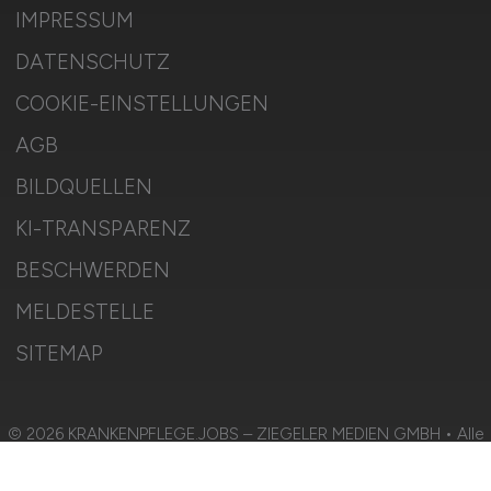
IMPRESSUM
DATENSCHUTZ
COOKIE-EINSTELLUNGEN
AGB
BILDQUELLEN
KI-TRANSPARENZ
BESCHWERDEN
MELDESTELLE
SITEMAP
© 2026 KRANKENPFLEGE.JOBS – ZIEGELER MEDIEN GMBH • Alle
Rechte vorbehalten.