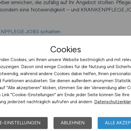
er erreichen, die zufällig auf Ihr Angebot stoßen. Pflege
n, sondern eine Notwendigkeit – und KRANKENPFLEGE.JOB
ENPFLEGE.JOBS schalten
ffentlichung Ihrer Anzeigen
Cookies
geanzeige ist nur dann wirklich erfolgreich, wenn sie inhal
nden Cookies, um Ihnen unsere Website bestmöglich und mit rele
r wissen, dass sie Pflegekräfte dringend benötigen, doch o
nzuzeigen. Davon sind einige Cookies für die Nutzung und Sicherh
ss sie Bewerber tatsächlich ansprechen. KRANKENPFLEG
otwendig, während andere Cookies dabei helfen, Ihnen personalisi
nd Funktionen anzubieten. Sie dienen außerdem anonymen Statisti
e Anzeigen zu optimieren und die bestmöglichen Ergebnisse
uf "Alle akzeptieren" klicken, stimmen Sie der Verwendung aller C
Link "Cookie-Einstellungen" am Ende jeder Seite können Sie Ihre
terstützt Sie bei allen Schritten – von der Texterstellu
ng jederzeit nachträglich aufrufen und ändern.
Datenschutzerklä
egorie bis hin zur Laufzeitplanung. Sie erhalten praxisn
glaubwürdig formulieren. Pflegekräfte reagieren besonder
 Das bedeutet: keine Floskeln, keine Übertreibungen, so
E-EINSTELLUNGEN
ABLEHNEN
ALLE AKZEP