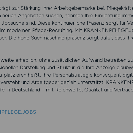
rägt zur Stärkung Ihrer Arbeitgebermarke bei. Pflegekräft
uen Angeboten suchen, nehmen Ihre Einrichtung immer
uf Jobsuche sind. Diese kontinuierliche Präsenz sorgt für 
 im modernen Pflege-Recruiting. Mit KRANKENPFLEGE.JO
ber. Die hohe Suchmaschinenpräsenz sorgt dafür, dass Ih
hweite erheblich, ohne zusätzlichen Aufwand betreiben zu
ionellen Darstellung und Struktur, die Ihre Anzeige glaubwü
zu platzieren heißt, Ihre Personalstrategie konsequent digi
he versteht und Arbeitgeber gezielt unterstützt. KRANKE
e in Deutschland – mit Reichweite, Qualität und Vertrauen
ENPFLEGE.JOBS