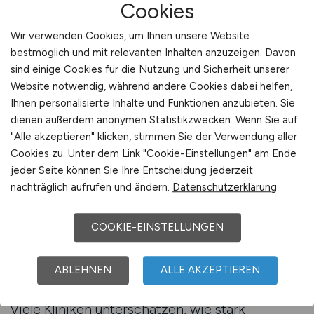
Cookies
besondere organisatorische
Herausforderungen. Diese Bereiche sind stark
Wir verwenden Cookies, um Ihnen unsere Website
frequentiert, oft zeitkritisch und von hoher
bestmöglich und mit relevanten Inhalten anzuzeigen. Davon
Verantwortung geprägt. Eine professionelle
sind einige Cookies für die Nutzung und Sicherheit unserer
Beratung unterstützt Kliniken dabei, den
Website notwendig, während andere Cookies dabei helfen,
eigenen Personalbedarf realistisch
Ihnen personalisierte Inhalte und Funktionen anzubieten. Sie
einzuschätzen und langfristige Strategien zu
dienen außerdem anonymen Statistikzwecken. Wenn Sie auf
"Alle akzeptieren" klicken, stimmen Sie der Verwendung aller
entwickeln, die sowohl die Besetzung als auch
Cookies zu. Unter dem Link "Cookie-Einstellungen" am Ende
die Stabilisierung der Teams sicherstellen. Da
jeder Seite können Sie Ihre Entscheidung jederzeit
Aufnahmebereiche häufig
nachträglich aufrufen und ändern.
Datenschutzerklärung
Schnittstellenfunktionen übernehmen, ist eine
fundierte Strukturierung zwingend notwendig,
COOKIE-EINSTELLUNGEN
um Pflegekräfte in ihrer Arbeit zu unterstützen
und eine hohe Versorgungsqualität zu
gewährleisten.
ABLEHNEN
ALLE AKZEPTIEREN
Viele Kliniken unterschätzen, wie stark