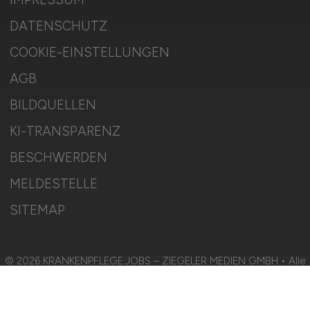
DATENSCHUTZ
COOKIE-EINSTELLUNGEN
AGB
BILDQUELLEN
KI-TRANSPARENZ
BESCHWERDEN
MELDESTELLE
SITEMAP
© 2026 KRANKENPFLEGE.JOBS – ZIEGELER MEDIEN GMBH • Alle
Rechte vorbehalten.