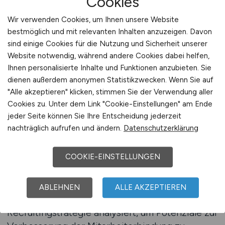
Cookies
mit gezielter Beratung rund um die nachhaltige
Wir verwenden Cookies, um Ihnen unsere Website
Mitarbeitergewinnung und -bindung.
bestmöglich und mit relevanten Inhalten anzuzeigen. Davon
sind einige Cookies für die Nutzung und Sicherheit unserer
Die Experten des Portals wissen, welche
Website notwendig, während andere Cookies dabei helfen,
Themen Pflegekräfte bewegen. Eine gute
Ihnen personalisierte Inhalte und Funktionen anzubieten. Sie
Arbeitsorganisation, transparente
dienen außerdem anonymen Statistikzwecken. Wenn Sie auf
Kommunikation, klare Entwicklungsperspektiven
"Alle akzeptieren" klicken, stimmen Sie der Verwendung aller
und Wertschätzung sind zentrale Kriterien, um
Cookies zu. Unter dem Link "Cookie-Einstellungen" am Ende
jeder Seite können Sie Ihre Entscheidung jederzeit
Personal langfristig zu halten. In der Beratung
nachträglich aufrufen und ändern.
Datenschutzerklärung
erhalten Sie praxisorientierte Empfehlungen,
wie Sie diese Faktoren glaubwürdig in Ihrer
COOKIE-EINSTELLUNGEN
Arbeitgeberkommunikation verankern und nach
außen sichtbar machen.
ABLEHNEN
ALLE AKZEPTIEREN
Darüber hinaus wird Ihre bisherige
Recruitingstrategie analysiert, um Potenziale zur