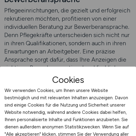
Pflegeeinrichtungen, die gezielt und erfolgreich
rekrutieren möchten, profitieren von einer
individuellen Beratung zur Bewerberansprache.
Denn Pflegekräfte unterscheiden sich nicht nur
in ihren Qualifikationen, sondern auch in ihren
Erwartungen an Arbeitgeber. Eine präzise
Ansprache sorgt dafür, dass Ihre Anzeigen die
richtigen Bewerber emotional und fachlich
erreichen.
Cookies
Wir verwenden Cookies, um Ihnen unsere Website
KRANKENPFLEGE.JOBS bietet Ihnen
bestmöglich und mit relevanten Inhalten anzuzeigen. Davon
professionelle Unterstützung, um Ihre Texte,
sind einige Cookies für die Nutzung und Sicherheit unserer
Inhalte und Veröffentlichungsstrategien gezielt
Website notwendig, während andere Cookies dabei helfen,
zu optimieren. Das Beratungsteam analysiert
Ihnen personalisierte Inhalte und Funktionen anzubieten. Sie
Ihre bisherigen Stellenausschreibungen,
dienen außerdem anonymen Statistikzwecken. Wenn Sie auf
identifiziert Potenziale und hilft Ihnen, Ihre
"Alle akzeptieren" klicken, stimmen Sie der Verwendung aller