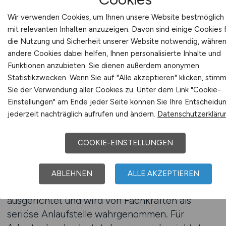
interne Klarheit entscheidend. Arbeitgeber
Wir verwenden Cookies, um Ihnen unsere Website bestmöglich
sollten wissen, welche Versorgungsaufgaben
mit relevanten Inhalten anzuzeigen. Davon sind einige Cookies 
dauerhaft anfallen, wie Teams organisiert sind
die Nutzung und Sicherheit unserer Website notwendig, währe
und wo personelle Verstärkung notwendig ist.
andere Cookies dabei helfen, Ihnen personalisierte Inhalte und
Diese Klarheit bildet die Grundlage für eine
Funktionen anzubieten. Sie dienen außerdem anonymen
glaubwürdige Außendarstellung. Pflegekräfte
Statistikzwecken. Wenn Sie auf "Alle akzeptieren" klicken, stim
schätzen Arbeitgeber, die ihre
Sie der Verwendung aller Cookies zu. Unter dem Link "Cookie-
Einstellungen" am Ende jeder Seite können Sie Ihre Entscheidu
Versorgungssituation realistisch einschätzen
jederzeit nachträglich aufrufen und ändern.
Datenschutzerkläru
und transparent kommunizieren.
COOKIE-EINSTELLUNGEN
KRANKENPFLEGE.JOBS bietet Arbeitgebern
ein professionelles Umfeld, um Stellenanzeigen
für Pflegeversorgung gezielt zu veröffentlichen.
ABLEHNEN
ALLE AKZEPTIEREN
Die Plattform ist klar auf die Krankenpflege
ausgerichtet und wird von Fachkräften als
seriöse Anlaufstelle wahrgenommen. Für