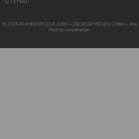
SITEMAP
© 2026 KRANKENPFLEGE.JOBS – ZIEGELER MEDIEN GMBH • Alle
Rechte vorbehalten.