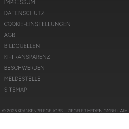
IMPRESSUM
DATENSCHUTZ
COOKIE-EINSTELLUNGEN
AGB
BILDQUELLEN
KI-TRANSPARENZ
BESCHWERDEN
MELDESTELLE
SITEMAP
© 2026 KRANKENPFLEGE.JOBS – ZIEGELER MEDIEN GMBH • Alle
Rechte vorbehalten.