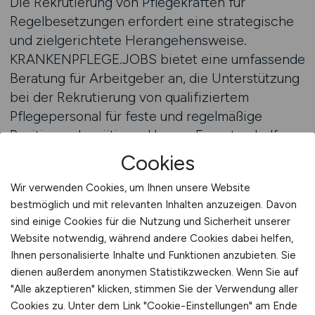
Die Rekrutierung von Pflegekräften für
Regelbesetzungen erfordert eine strategische
und zielgerichtete Herangehensweise.
KRANKENPFLEGE.JOBS bietet eine umfassende
Beratung für Arbeitgeber an, die Unterstützung
bei der Rekrutierung von qualifiziertem
Pflegepersonal für feste und regelmäßige
Positionen benötigen. Unsere Experten helfen
Ihnen dabei, Ihre Rekrutierungsstrategie zu
Cookies
optimieren und Ihre Stellenanzeigen so zu
Wir verwenden Cookies, um Ihnen unsere Website
gestalten, dass Sie die richtigen Pflegekräfte für
bestmöglich und mit relevanten Inhalten anzuzeigen. Davon
Ihre Regelstellen gewinnen.
sind einige Cookies für die Nutzung und Sicherheit unserer
Website notwendig, während andere Cookies dabei helfen,
Unsere Beratung richtet sich an Arbeitgeber,
Ihnen personalisierte Inhalte und Funktionen anzubieten. Sie
die gezielt Pflegepersonal für langfristige
dienen außerdem anonymen Statistikzwecken. Wenn Sie auf
Anstellungen suchen. Wir unterstützen Sie
"Alle akzeptieren" klicken, stimmen Sie der Verwendung aller
dabei, Ihre Anzeigen so zu gestalten, dass Sie
Cookies zu. Unter dem Link "Cookie-Einstellungen" am Ende