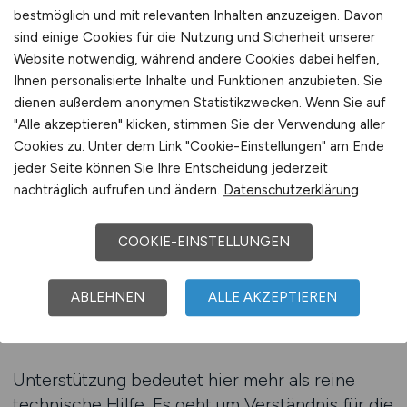
Abwicklung, strukturierte Veröffentlichung und
bestmöglich und mit relevanten Inhalten anzuzeigen. Davon
kompetente Beratung bei allen Fragen rund um
sind einige Cookies für die Nutzung und Sicherheit unserer
Ausschreibungen.
Website notwendig, während andere Cookies dabei helfen,
Ihnen personalisierte Inhalte und Funktionen anzubieten. Sie
dienen außerdem anonymen Statistikzwecken. Wenn Sie auf
Viele Arbeitgeber in der Pflege schätzen es,
"Alle akzeptieren" klicken, stimmen Sie der Verwendung aller
wenn sie nicht selbst komplexe
Cookies zu. Unter dem Link "Cookie-Einstellungen" am Ende
Anzeigensysteme bedienen müssen.
jeder Seite können Sie Ihre Entscheidung jederzeit
Stattdessen können sie ihre Anzeigen
nachträglich aufrufen und ändern.
Datenschutzerklärung
einreichen und sicher sein, dass diese korrekt
formatiert, zielgerichtet platziert und zeitnah
COOKIE-EINSTELLUNGEN
veröffentlicht werden. Das spart nicht nur Zeit,
sondern sorgt auch für ein einheitliches,
ABLEHNEN
ALLE AKZEPTIEREN
professionelles Erscheinungsbild über alle
Kanäle hinweg.
Unterstützung bedeutet hier mehr als reine
technische Hilfe. Es geht um Verständnis für die