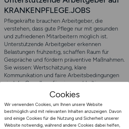
KRANKENPFLEGE.JOBS
Pflegekräfte brauchen Arbeitgeber, die
verstehen, dass gute Pflege nur mit gesunden
und zufriedenen Mitarbeitern möglich ist.
Unterstützende Arbeitgeber erkennen
Belastungen frühzeitig, schaffen Raum für
Gespräche und fördern präventive Maßnahmen.
Sie wissen: Wertschätzung, klare
Kommunikation und faire Arbeitsbedingungen
sind die Grundlage für eine nachhaltige
Pflegequalität. Wer in einem solchen Umfeld
Cookies
arbeitet, erlebt weniger Stress, mehr
Wir verwenden Cookies, um Ihnen unsere Website
Teamzusammenhalt und echte Motivation.
bestmöglich und mit relevanten Inhalten anzuzeigen. Davon
sind einige Cookies für die Nutzung und Sicherheit unserer
Spezialisierte Jobbörsen bieten Pflegekräften
Website notwendig, während andere Cookies dabei helfen,