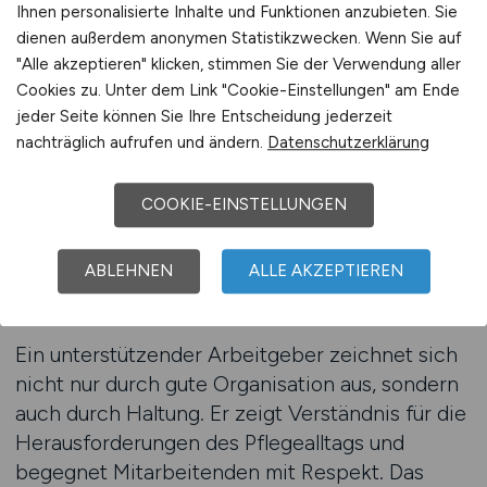
die Möglichkeit, gezielt nach diesen
Ihnen personalisierte Inhalte und Funktionen anzubieten. Sie
Arbeitgebern zu suchen. Einrichtungen, die
dienen außerdem anonymen Statistikzwecken. Wenn Sie auf
Gesundheitsmanagement, Fortbildungen oder
"Alle akzeptieren" klicken, stimmen Sie der Verwendung aller
Supervision anbieten, heben sich deutlich von
Cookies zu. Unter dem Link "Cookie-Einstellungen" am Ende
jeder Seite können Sie Ihre Entscheidung jederzeit
anderen ab. Auch flexible Arbeitszeitmodelle
nachträglich aufrufen und ändern.
Datenschutzerklärung
oder Zuschüsse zu Fitness- und
Erholungsangeboten sind klare Indikatoren für
COOKIE-EINSTELLUNGEN
verantwortungsvolle Arbeitgeber. Pflegekräfte
sollten bei ihrer Jobsuche darauf achten, dass
die Arbeitskultur auf langfristige Stabilität
ABLEHNEN
ALLE AKZEPTIEREN
ausgelegt ist.
Ein unterstützender Arbeitgeber zeichnet sich
nicht nur durch gute Organisation aus, sondern
auch durch Haltung. Er zeigt Verständnis für die
Herausforderungen des Pflegealltags und
begegnet Mitarbeitenden mit Respekt. Das