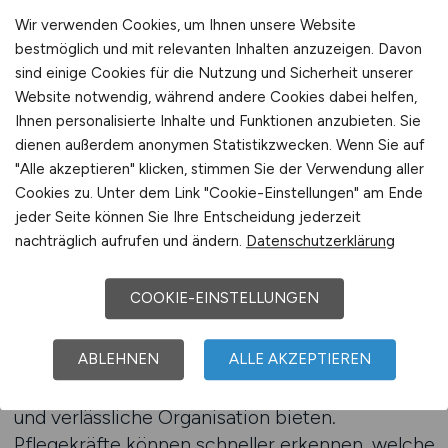
Wert auf feste Abläufe und geordnete
Wir verwenden Cookies, um Ihnen unsere Website
Arbeitsweisen legen, profitieren von einer
bestmöglich und mit relevanten Inhalten anzuzeigen. Davon
strukturierten Jobsuche. Ein Jobfinder
sind einige Cookies für die Nutzung und Sicherheit unserer
unterstützt diesen Prozess, indem er
Website notwendig, während andere Cookies dabei helfen,
veröffentlichte Pflegejobs übersichtlich darstellt
Ihnen personalisierte Inhalte und Funktionen anzubieten. Sie
und eine gezielte Auswahl ermöglicht. Gerade
dienen außerdem anonymen Statistikzwecken. Wenn Sie auf
"Alle akzeptieren" klicken, stimmen Sie der Verwendung aller
bei der Suche nach strukturierten
Cookies zu. Unter dem Link "Cookie-Einstellungen" am Ende
Arbeitsumfeldern ist Klarheit entscheidend.
jeder Seite können Sie Ihre Entscheidung jederzeit
nachträglich aufrufen und ändern.
Datenschutzerklärung
Ein Jobfinder richtet sich an Pflegekräfte, die
ihre Jobsuche aktiv steuern möchten. Statt sich
COOKIE-EINSTELLUNGEN
durch zahlreiche Einzelangebote zu arbeiten,
erhalten sie eine gebündelte Übersicht über
ABLEHNEN
ALLE AKZEPTIEREN
relevante Stellenanzeigen. Dies erleichtert es,
Pflegejobs zu identifizieren, die klare Abläufe
und verlässliche Organisation bieten.
Pflegekräfte können schneller erkennen, welche