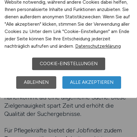
Website notwendig, während andere Cookies dabei helfen,
sind, ist eine präzise Jobsuche besonders
Ihnen personalisierte Inhalte und Funktionen anzubieten. Sie
wichtig.
dienen außerdem anonymen Statistikzwecken. Wenn Sie auf
"Alle akzeptieren" klicken, stimmen Sie der Verwendung aller
Ein Jobfinder ermöglicht es, die Suche nach
Cookies zu. Unter dem Link "Cookie-Einstellungen" am Ende
individuellen Kriterien auszurichten.
jeder Seite können Sie Ihre Entscheidung jederzeit
nachträglich aufrufen und ändern.
Datenschutzerklärung
Pflegekräfte können gezielt nach medizinischen
Einrichtungen suchen und weitere Faktoren wie
Region oder Tätigkeitsbereich berücksichtigen.
COOKIE-EINSTELLUNGEN
Dadurch entsteht eine Auswahl an
Stellenanzeigen, die den eigenen
ABLEHNEN
ALLE AKZEPTIEREN
Qualifikationen und Vorstellungen deutlich
näherkommt als eine allgemeine Suche. Diese
Zielgenauigkeit spart Zeit und erhöht die
Qualität der Suchergebnisse.
Für Pflegekräfte bietet der Jobfinder zudem