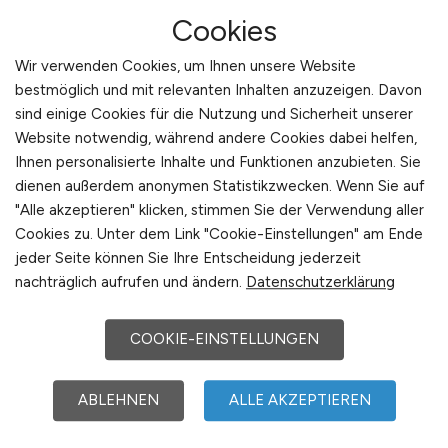
bevorzugten Umfeld zu entdecken. Der
Cookies
Jobfinder ermöglicht es, nach verschiedenen
Wir verwenden Cookies, um Ihnen unsere Website
Kriterien zu filtern, wie etwa dem gewünschten
bestmöglich und mit relevanten Inhalten anzuzeigen. Davon
Tätigkeitsbereich, dem Arbeitszeitmodell und
sind einige Cookies für die Nutzung und Sicherheit unserer
der Art der Einrichtung. Diese Filteroptionen
Website notwendig, während andere Cookies dabei helfen,
sorgen dafür, dass Pflegekräfte nur relevante
Ihnen personalisierte Inhalte und Funktionen anzubieten. Sie
Angebote angezeigt bekommen, die ihren
dienen außerdem anonymen Statistikzwecken. Wenn Sie auf
Vorstellungen entsprechen.
"Alle akzeptieren" klicken, stimmen Sie der Verwendung aller
Cookies zu. Unter dem Link "Cookie-Einstellungen" am Ende
Mit dem Jobfinder können Pflegekräfte ihre
jeder Seite können Sie Ihre Entscheidung jederzeit
nachträglich aufrufen und ändern.
Datenschutzerklärung
Suche nach einem passenden Pflegeumfeld
individuell gestalten. Sie können gezielt nach
Stellen in bestimmten Einrichtungen suchen
COOKIE-EINSTELLUNGEN
oder den Fokus auf bestimmte Arbeitszeiten
legen. Der Jobfinder zeigt eine breite Palette an
ABLEHNEN
ALLE AKZEPTIEREN
Stellenanzeigen aus verschiedenen Bereichen