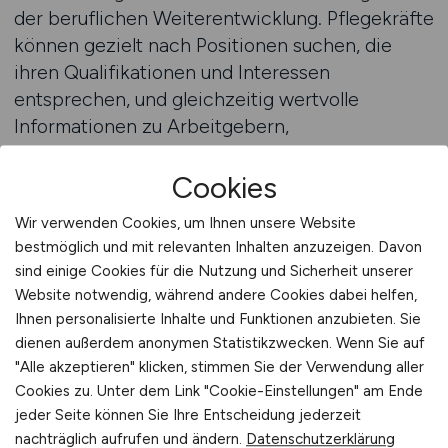
der beruflichen Weiterentwicklung. Pflegekräfte
können gezielt nach Positionen suchen, die
ihren Qualifikationen und Interessen
entsprechen, und gleichzeitig wertvolle
Informationen zu Arbeitgebern,
Weiterbildungsmöglichkeiten und
Karrierewegen erhalten.
Cookies
Wir verwenden Cookies, um Ihnen unsere Website
Die Plattform ermöglicht es, Bewerbungsprofile
bestmöglich und mit relevanten Inhalten anzuzeigen. Davon
anzulegen, Qualifikationen zu hinterlegen und
sind einige Cookies für die Nutzung und Sicherheit unserer
gezielte Suchfilter zu nutzen. Dadurch können
Website notwendig, während andere Cookies dabei helfen,
Arbeitgeber direkt auf geeignete Kandidatinnen
Ihnen personalisierte Inhalte und Funktionen anzubieten. Sie
und Kandidaten aufmerksam werden. Diese
dienen außerdem anonymen Statistikzwecken. Wenn Sie auf
aktive Vermittlung spart Zeit und eröffnet
"Alle akzeptieren" klicken, stimmen Sie der Verwendung aller
Cookies zu. Unter dem Link "Cookie-Einstellungen" am Ende
Chancen, die über klassische
jeder Seite können Sie Ihre Entscheidung jederzeit
Bewerbungsprozesse hinausgehen. Zusätzlich
nachträglich aufrufen und ändern.
Datenschutzerklärung