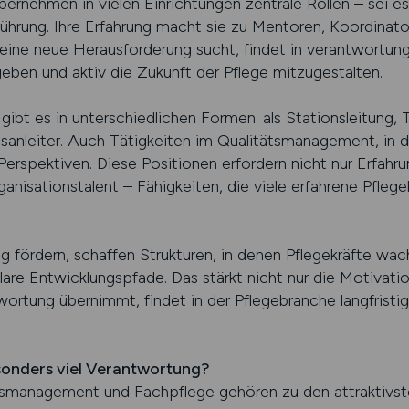
bernehmen in vielen Einrichtungen zentrale Rollen – sei es
führung. Ihre Erfahrung macht sie zu Mentoren, Koordinat
eine neue Herausforderung sucht, findet in verantwortung
eben und aktiv die Zukunft der Pflege mitzugestalten.
ibt es in unterschiedlichen Formen: als Stationsleitung,
isanleiter. Auch Tätigkeiten im Qualitätsmanagement, in 
erspektiven. Diese Positionen erfordern nicht nur Erfahr
isationstalent – Fähigkeiten, die viele erfahrene Pflegekr
g fördern, schaffen Strukturen, in denen Pflegekräfte wac
lare Entwicklungspfade. Das stärkt nicht nur die Motivati
tung übernimmt, findet in der Pflegebranche langfristige
sonders viel Verantwortung?
ätsmanagement und Fachpflege gehören zu den attraktivst