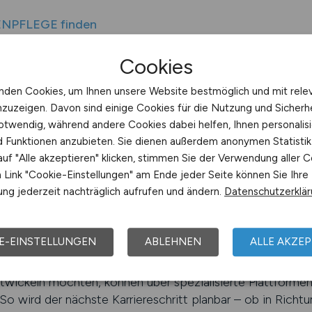
ENPFLEGE finden
 auf KRANKENPFLEGE.JOBS nutzen
Cookies
besondere Ansprüche an ihre berufliche Entwicklung. Sie s
nden Cookies, um Ihnen unsere Website bestmöglich und mit rele
ldung ermöglichen und Perspektiven bieten. Eine spezialis
nzuzeigen. Davon sind einige Cookies für die Nutzung und Sicherh
. Auf KRANKENPFLEGE.JOBS können Pflegekräfte mit Berufs
otwendig, während andere Cookies dabei helfen, Ihnen personalisi
nd Funktionen anzubieten. Sie dienen außerdem anonymen Statisti
d ihren Qualifikationen entsprechen – sei es im Bereich F
uf "Alle akzeptieren" klicken, stimmen Sie der Verwendung aller C
che effizient, gezielt und transparent.
Link "Cookie-Einstellungen" am Ende jeder Seite können Sie Ihre
ng jederzeit nachträglich aufrufen und ändern.
Datenschutzerklä
 Fachkräfte setzen, wissen um den Wert von Erfahrung. Si
tungsspielräume und Einflussmöglichkeiten. Viele Einrich
en und jüngeren Mitarbeitenden, um langfristig stabile T
E-EINSTELLUNGEN
ABLEHNEN
ALLE AKZEP
end für Zufriedenheit und Motivation.
entwickeln möchten, können über spezialisierte Plattform
o wird der nächste Karriereschritt planbar – ob in Richt