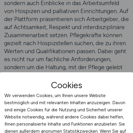
sondern auch Einblicke in das Arbeitsumfeld
von Hospizen und palliativen Einrichtungen. Auf
der Plattform präsentieren sich Arbeitgeber, die
auf Achtsamkeit, Respekt und interdisziplinäre
Zusammenarbeit setzen. Pflegekräfte können
gezielt nach Hospizstellen suchen, die zu ihren
Werten und Qualifikationen passen. Dabei geht
es nicht nur um fachliche Anforderungen,
sondern um die Haltung, mit der Pflege gelebt
wird – mit Menschlichkeit und Würde im
Cookies
Mittelpunkt.
Wir verwenden Cookies, um Ihnen unsere Website
Viele Hospize arbeiten nach klaren Leitbildern,
bestmöglich und mit relevanten Inhalten anzuzeigen. Davon
die auf Fürsorge und Lebensqualität bis zuletzt
sind einige Cookies für die Nutzung und Sicherheit unserer
ausgerichtet sind. Diese Werte werden in der
Website notwendig, während andere Cookies dabei helfen,
täglichen Praxis spürbar: in der Atmosphäre, im
Ihnen personalisierte Inhalte und Funktionen anzubieten. Sie
Miteinander und in der Art, wie mit Sterbenden
dienen außerdem anonymen Statistikzwecken. Wenn Sie auf