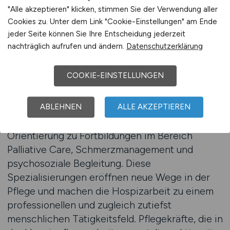
"Alle akzeptieren" klicken, stimmen Sie der Verwendung aller
und Angehörigen umgegangen wird.
Cookies zu. Unter dem Link "Cookie-Einstellungen" am Ende
Pflegekräfte, die Teil eines Hospizteams
jeder Seite können Sie Ihre Entscheidung jederzeit
werden, erleben eine Arbeitsumgebung, in der
nachträglich aufrufen und ändern.
Datenschutzerklärung
Wertschätzung selbstverständlich ist. Sie
arbeiten in kleinen Teams, mit Zeit für
COOKIE-EINSTELLUNGEN
Zuwendung und einer Kultur der Offenheit und
gegenseitigen Unterstützung.
ABLEHNEN
ALLE AKZEPTIEREN
Darüber hinaus bietet die Plattform
Orientierung zu Fortbildungen im Bereich
Palliative Care, Schmerzmanagement und
psychosoziale Begleitung. Diese
Spezialisierungen eröffnen neue Wege in der
Pflege und machen die Hospizarbeit zu einem
professionellen und zugleich zutiefst
menschlichen Tätigkeitsfeld. Pflegekräfte, die in