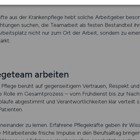
insam Verantwortung übernehmen.
äfte aus der Krankenpflege hebt solche Arbeitgeber beson
chtungen suchen, die Teamarbeit als festen Bestandteil ih
Arbeitsplatz nicht nur zum Ort der Arbeit, sondern zu ein
ärkt.
legeteam arbeiten
 Pflege beruht auf gegenseitigem Vertrauen, Respekt und k
ige Rolle im Gesamtprozess – vom Frühdienst bis zur Nach
ufe abgestimmt und Verantwortlichkeiten klar verteilt sin
Patienten.
einander zu lernen. Erfahrene Pflegekräfte geben ihr Wis
 Mitarbeitende frische Impulse in den Berufsalltag bringe