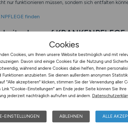
cht nur funktionieren müssen, sondern sich entfalten könne
ENPFLEGE finden
 Arbeitgeber auf KRANKENPFLEGE
Cookies
n teamorientierte Arbeitgeber zunehmend an Bedeutung. E
n, wissen: Ein stabiles Team ist das Fundament jeder hoc
nden Cookies, um Ihnen unsere Website bestmöglich und mit rele
tende gemeinsam Verantwortung tragen, Wissen teilen und 
nzuzeigen. Davon sind einige Cookies für die Nutzung und Sicherh
nheit, sondern auch die Qualität der Arbeit.
otwendig, während andere Cookies dabei helfen, Ihnen personalisi
nd Funktionen anzubieten. Sie dienen außerdem anonymen Statisti
en Pflegekräfte gezielt nach solchen Arbeitgebern suche
uf "Alle akzeptieren" klicken, stimmen Sie der Verwendung aller C
Mitarbeiterprogrammen und Weiterbildungsangeboten. Vie
Link "Cookie-Einstellungen" am Ende jeder Seite können Sie Ihre
wie sie Zusammenarbeit fördern – etwa durch Supervisio
ng jederzeit nachträglich aufrufen und ändern.
Datenschutzerklä
.
ntierung setzen, bieten meist auch flexible Dienstpläne,
E-EINSTELLUNGEN
ABLEHNEN
ALLE AKZEP
ng. Sie fördern eine Atmosphäre, in der Pflegekräfte sich