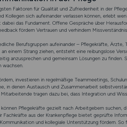
gsten Faktoren für Qualität und Zufriedenheit in der Pfle
nd Kollegen sich aufeinander verlassen können, erlebt wen
t dabei das Fundament. Offene Gespräche über Herausfo
eedback fördern Vertrauen und verhindern Missverständnis
iedliche Berufsgruppen aufeinander – Pflegekräfte, Ärzte,
 an einem Strang ziehen, entsteht eine reibungslose Verso
hzeitig anzusprechen und gemeinsam Lösungen zu finden. 
ch wachsen.
fördern, investieren in regelmäßige Teammeetings, Schu
e, in denen Austausch und Zusammenarbeit selbstverstän
itarbeitende tragen dazu bei, dass Integration und Wiss
e können Pflegekräfte gezielt nach Arbeitgebern suchen, d
ür Fachkräfte aus der Krankenpflege bietet geprüfte Inf
 Kommunikation und kollegiale Unterstützung fördern. So f