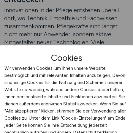
Innovationen in der Pflege entstehen überall
dort, wo Technik, Empathie und Fachwissen
zusammenkommen. Pflegekräfte sind längst
nicht mehr nur Anwender, sondern aktive
Mitgestalter neuer Technologien. Viele
Einrichtungen fördern den Innovationsgeist
Cookies
ihrer Mitarbeitenden und binden sie in die
Entwicklung und Erprobung neuer Systeme ein.
Wir verwenden Cookies, um Ihnen unsere Website
So entstehen praxisnahe Lösungen, die den
bestmöglich und mit relevanten Inhalten anzuzeigen. Davon
Pflegealltag nachhaltig verbessern.
sind einige Cookies für die Nutzung und Sicherheit unserer
Website notwendig, während andere Cookies dabei helfen,
Ihnen personalisierte Inhalte und Funktionen anzubieten. Sie
Ein Beispiel sind smarte Assistenzsysteme, die
dienen außerdem anonymen Statistikzwecken. Wenn Sie auf
Bewegungen von Patienten analysieren und
"Alle akzeptieren" klicken, stimmen Sie der Verwendung aller
automatisch Hilferufe auslösen, wenn sie
Cookies zu. Unter dem Link "Cookie-Einstellungen" am Ende
ungewöhnliche Muster erkennen. Auch
jeder Seite können Sie Ihre Entscheidung jederzeit
telemedizinische Anwendungen, die ärztliche
nachträglich aufrufen und ändern.
Datenschutzerklärung