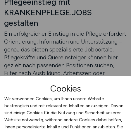
Pflegeeinstieg mit
KRANKENPFLEGE.JOBS
gestalten
Ein erfolgreicher Einstieg in die Pflege erfordert
Orientierung, Information und Unterstützung –
genau das bieten spezialisierte Jobportale.
Pflegekräfte und Quereinsteiger können hier
gezielt nach passenden Positionen suchen,
Filter nach Ausbildung, Arbeitszeit oder
Standort setzen und sich direkt online
Cookies
bewerben. Die Plattformen bieten zudem
Hintergrundwissen zu Ausbildungswegen,
Wir verwenden Cookies, um Ihnen unsere Website
Förderprogrammen und rechtlichen
bestmöglich und mit relevanten Inhalten anzuzeigen. Davon
Voraussetzungen, was den Einstieg erheblich
sind einige Cookies für die Nutzung und Sicherheit unserer
erleichtert.
Website notwendig, während andere Cookies dabei helfen,
Ihnen personalisierte Inhalte und Funktionen anzubieten. Sie