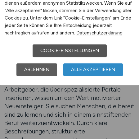
dienen außerdem anonymen Statistikzwecken. Wenn Sie auf
Viele Quereinsteiger unterschätzen ihre
"Alle akzeptieren" klicken, stimmen Sie der Verwendung aller
vorhandenen Kompetenzen. Fähigkeiten wie
Cookies zu. Unter dem Link "Cookie-Einstellungen" am Ende
Empathie, Stressresistenz, Organisationstalent
jeder Seite können Sie Ihre Entscheidung jederzeit
oder Kommunikationsstärke sind in der Pflege
nachträglich aufrufen und ändern.
Datenschutzerklärung
besonders gefragt – und lassen sich oft aus
vorherigen Berufserfahrungen übertragen. Auf
COOKIE-EINSTELLUNGEN
digitalen Plattformen können Bewerber ihr Profil
individuell gestalten und diese Stärken gezielt
ABLEHNEN
ALLE AKZEPTIEREN
hervorheben, um sich optimal zu präsentieren.
Arbeitgeber, die über spezialisierte Portale
inserieren, wissen um den Wert motivierter
Neueinsteiger. Sie suchen Menschen, die bereit
sind zu lernen und sich in einem sinnstiftenden
Beruf weiterzuentwickeln. Durch klare
Beschreibungen, strukturierte