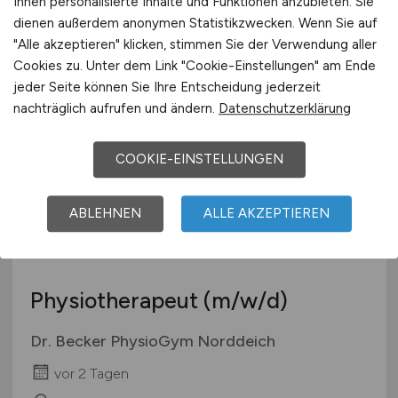
Ihnen personalisierte Inhalte und Funktionen anzubieten. Sie
BruderhausDiakonie - Stiftung Gustav Werner
dienen außerdem anonymen Statistikzwecken. Wenn Sie auf
und Haus am Berg
"Alle akzeptieren" klicken, stimmen Sie der Verwendung aller
vor 2 Tagen
Cookies zu. Unter dem Link "Cookie-Einstellungen" am Ende
jeder Seite können Sie Ihre Entscheidung jederzeit
Seewald
nachträglich aufrufen und ändern.
Datenschutzerklärung
COOKIE-EINSTELLUNGEN
ABLEHNEN
ALLE AKZEPTIEREN
Physiotherapeut
(m/w/d)
Dr. Becker PhysioGym Norddeich
vor 2 Tagen