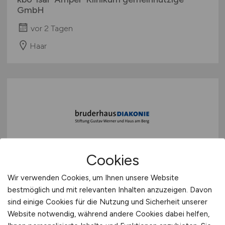
GmbH
vor 2 Tagen
Haar
Cookies
Heilerziehungspfleger /
Pflegefachkraft /
Wir verwenden Cookies, um Ihnen unsere Website
bestmöglich und mit relevanten Inhalten anzuzeigen. Davon
Sozialpädagoge
(m/w/d)
in der
sind einige Cookies für die Nutzung und Sicherheit unserer
Sozialpsychiatrie
Website notwendig, während andere Cookies dabei helfen,