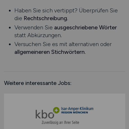
Niedersachsen
Haben Sie sich vertippt? Überprüfen Sie
Nordrhein-Westfalen
die
Rechtschreibung
.
Rheinland-Pfalz
Verwenden Sie
ausgeschriebene Wörter
Saarland
statt Abkürzungen.
Sachsen
Versuchen Sie es mit alternativen oder
Sachsen-Anhalt
allgemeineren Stichwörtern
.
Schleswig-Holstein
Thüringen
Deutschlandweit
Österreich
Weitere interessante Jobs:
Schweiz
Europa
International