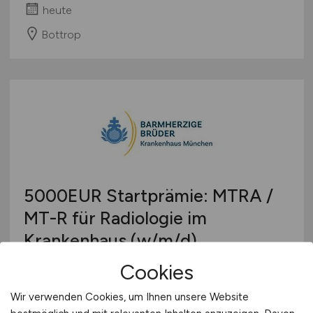
heute
Bottrop
5000EUR Startprämie: MTRA /
MT-R für Radiologie im
Krankenhaus
(w/m/d)
Cookies
Krankenhaus Barmherzige Brüder München
Wir verwenden Cookies, um Ihnen unsere Website
heute