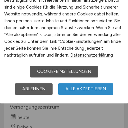
bestmöglich und mit relevanten Inhalten anzuzeigen. Davon
München
sind einige Cookies für die Nutzung und Sicherheit unserer
Website notwendig, während andere Cookies dabei helfen,
Ihnen personalisierte Inhalte und Funktionen anzubieten. Sie
dienen außerdem anonymen Statistikzwecken. Wenn Sie auf
"Alle akzeptieren" klicken, stimmen Sie der Verwendung aller
Cookies zu. Unter dem Link "Cookie-Einstellungen" am Ende
jeder Seite können Sie Ihre Entscheidung jederzeit
nachträglich aufrufen und ändern.
Datenschutzerklärung
Pflegefachkraft oder
COOKIE-EINSTELLUNGEN
Medizinische Fachangestellte
(m/w/d)
für die Dialyse
ABLEHNEN
ALLE AKZEPTIEREN
Nephrocare Döbeln GmbH Medizinisches
Versorgungszentrum
heute
Döbeln