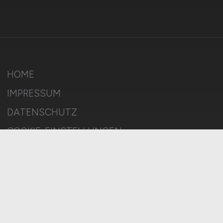
HOME
IMPRESSUM
DATENSCHUTZ
COOKIE-EINSTELLUNGEN
AGB
BILDQUELLEN
KI-TRANSPARENZ
BESCHWERDEN