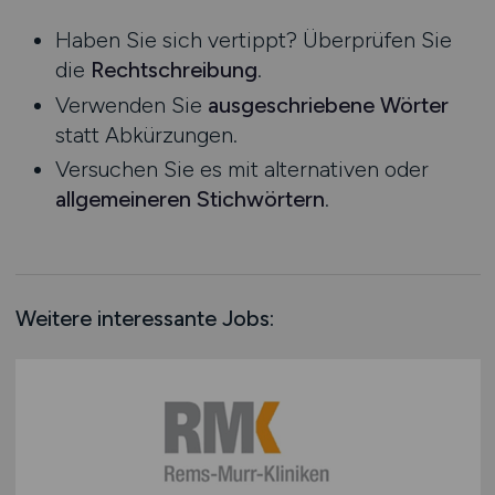
Niedersachsen
Haben Sie sich vertippt? Überprüfen Sie
Nordrhein-Westfalen
die
Rechtschreibung
.
Rheinland-Pfalz
Verwenden Sie
ausgeschriebene Wörter
Saarland
statt Abkürzungen.
Sachsen
Versuchen Sie es mit alternativen oder
Sachsen-Anhalt
allgemeineren Stichwörtern
.
Schleswig-Holstein
Thüringen
Deutschlandweit
Österreich
Weitere interessante Jobs:
Schweiz
Europa
International