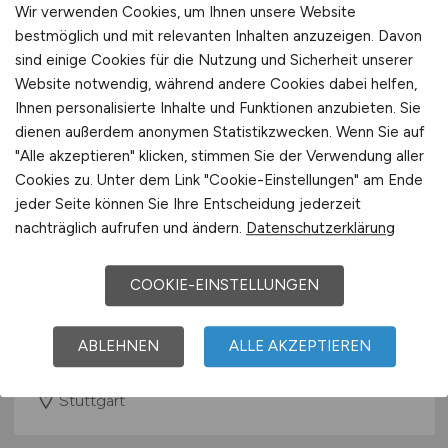
Wir verwenden Cookies, um Ihnen unsere Website
bestmöglich und mit relevanten Inhalten anzuzeigen. Davon
sind einige Cookies für die Nutzung und Sicherheit unserer
Website notwendig, während andere Cookies dabei helfen,
Ihnen personalisierte Inhalte und Funktionen anzubieten. Sie
dienen außerdem anonymen Statistikzwecken. Wenn Sie auf
"Alle akzeptieren" klicken, stimmen Sie der Verwendung aller
Cookies zu. Unter dem Link "Cookie-Einstellungen" am Ende
jeder Seite können Sie Ihre Entscheidung jederzeit
Pflegefachkraft
(m/w/d)
in der
nachträglich aufrufen und ändern.
Datenschutzerklärung
ambulanten Pflege für die Region
Zuffenhausen
COOKIE-EINSTELLUNGEN
Wohlfahrtswerk für Baden-Württemberg
ABLEHNEN
ALLE AKZEPTIEREN
vor 4 Tagen
Stuttgart