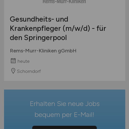
Hamburg
Ausbildung / Studium
Hessen
Praktikum
Gesundheits- und
Mecklenburg-Vorpommern
Krankenpfleger
(m/w/d)
- für
Niedersachsen
den Springerpool
Nordrhein-Westfalen
Rheinland-Pfalz
Rems-Murr-Kliniken gGmbH
Saarland
heute
Sachsen
Sachsen-Anhalt
Schorndorf
Schleswig-Holstein
Thüringen
Deutschlandweit
Erhalten Sie neue Jobs
Österreich
Schweiz
bequem per
E-Mail
!
Europa
International