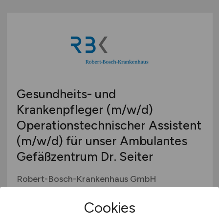
Gesundheits- und
Krankenpfleger
(m/w/d)
Operationstechnischer Assistent
(m/w/d)
für unser Ambulantes
Gefäßzentrum Dr. Seiter
Robert-Bosch-Krankenhaus GmbH
vor 3 Tagen
Cookies
Stuttgart