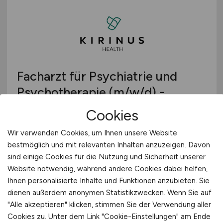
Facharzt für Psychiatrie und
Psychotherapie
(m/w/d)
-
Schlemmer Klinik
Cookies
KIRINUS Health GmbH
Wir verwenden Cookies, um Ihnen unsere Website
bestmöglich und mit relevanten Inhalten anzuzeigen. Davon
vor 4 Tagen
sind einige Cookies für die Nutzung und Sicherheit unserer
Bad Tölz
Website notwendig, während andere Cookies dabei helfen,
Ihnen personalisierte Inhalte und Funktionen anzubieten. Sie
dienen außerdem anonymen Statistikzwecken. Wenn Sie auf
"Alle akzeptieren" klicken, stimmen Sie der Verwendung aller
Cookies zu. Unter dem Link "Cookie-Einstellungen" am Ende