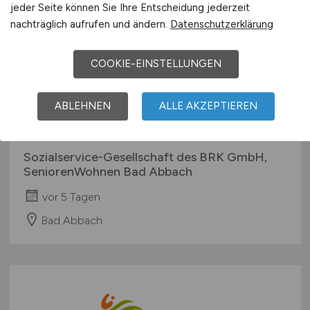
jeder Seite können Sie Ihre Entscheidung jederzeit
nachträglich aufrufen und ändern.
Datenschutzerklärung
COOKIE-EINSTELLUNGEN
Pflegefachkraft als
Qualitätsmanagementbeauftragte*
ABLEHNEN
ALLE AKZEPTIEREN
(m/w/d)
Sozialservice-Gesellschaft des BRK GmbH,
SeniorenWohnen Bad Abbach
vor 5 Tagen
Bad Abbach