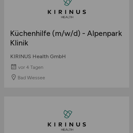
Bachelor-/ Master-/ Diplom-Arbeit
Bremen
Studentenjobs / Werkstudenten
Hamburg
Ausbildung / Studium
Hessen
Praktikum
Küchenhilfe
(m/w/d)
- Alpenpark
Mecklenburg-Vorpommern
Klinik
Niedersachsen
Nordrhein-Westfalen
KIRINUS Health GmbH
Rheinland-Pfalz
vor 4 Tagen
Saarland
Sachsen
Bad Wiessee
Sachsen-Anhalt
Schleswig-Holstein
Thüringen
Deutschlandweit
Österreich
Schweiz