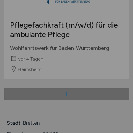
Studentenjobs / Werkstudenten
Hamburg
Ausbildung / Studium
Hessen
Praktikum
Pflegefachkraft
(m/w/d)
für die
Mecklenburg-Vorpommern
ambulante Pflege
Niedersachsen
Nordrhein-Westfalen
Wohlfahrtswerk für Baden-Württemberg
Rheinland-Pfalz
vor 4 Tagen
Saarland
Sachsen
Heimsheim
Sachsen-Anhalt
Schleswig-Holstein
1
Thüringen
Deutschlandweit
Österreich
Schweiz
Stadt:
Bretten
Europa