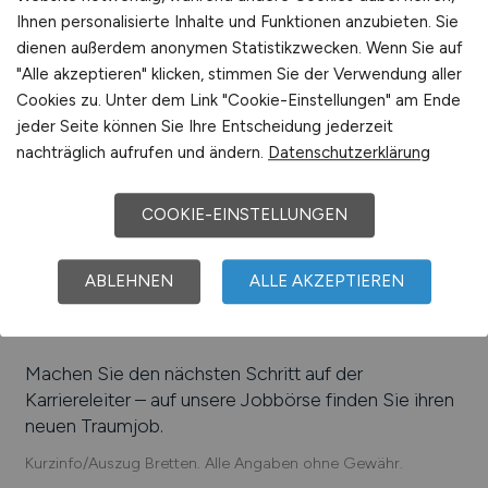
Spedition und Logistik GmbH, Neff GmbH, BGT
Ihnen personalisierte Inhalte und Funktionen anzubieten. Sie
Bischoff Glastechnik AG, Harsch Bau GmbH & Co.
dienen außerdem anonymen Statistikzwecken. Wenn Sie auf
KG, Wolters Kluwer Software und Service GmbH,
"Alle akzeptieren" klicken, stimmen Sie der Verwendung aller
Seeburger AG, API Schmidt-Bretten GmbH & Co.
Cookies zu. Unter dem Link "Cookie-Einstellungen" am Ende
KG, Roton Powersystems GmbH, Grauff GmbH &
jeder Seite können Sie Ihre Entscheidung jederzeit
Co. KG, Stadtwerke Bretten GmbH, Ziegeler
nachträglich aufrufen und ändern.
Datenschutzerklärung
Medien GmbH, Tiernahrung Deuerer GmbH, Road
Deutschland GmbH
COOKIE-EINSTELLUNGEN
Einfach online aktuelle Stellenangebote in
Bretten
und Umgebung suchen. Informieren Sie sich auf
ABLEHNEN
ALLE AKZEPTIEREN
unserem Stellenmarkt über Jobangebote und
Karriereperspektiven in
Bretten
.
Machen Sie den nächsten Schritt auf der
Karriereleiter – auf unsere Jobbörse finden Sie ihren
neuen Traumjob.
Kurzinfo/Auszug Bretten. Alle Angaben ohne Gewähr.