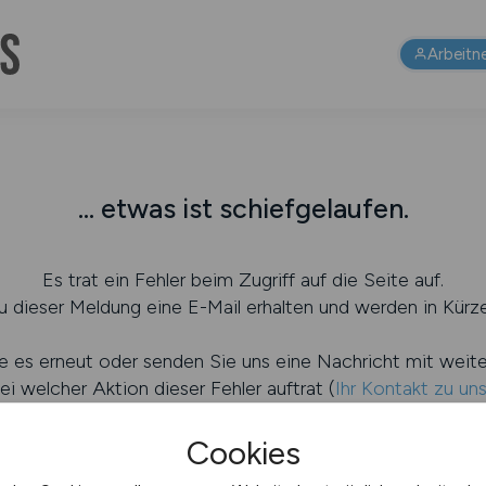
Arbeitn
... etwas ist schiefgelaufen.
Es trat ein Fehler beim Zugriff auf die Seite auf.
 dieser Meldung eine E-Mail erhalten und werden in Kürze
e es erneut oder senden Sie uns eine Nachricht mit weit
ei welcher Aktion dieser Fehler auftrat (
Ihr Kontakt zu un
Cookies