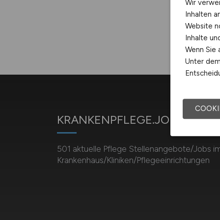
Wir verwe
Inhalten a
Website n
Inhalte u
Wenn Sie a
Unter dem 
Entscheidu
COOKI
KRANKENPFLEGE.JOBS
501 aktuelle Pflege Stellenangebote/Jobs i
Krankenhaus/Kliniken/Pflegeeinrichtungen