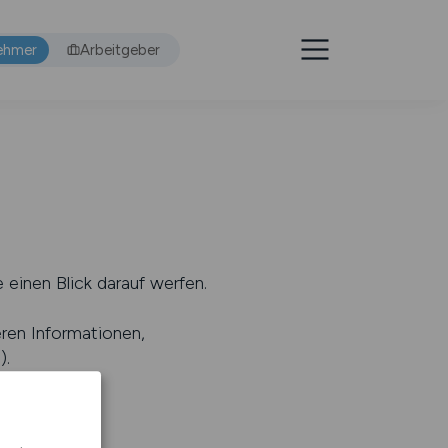
ehmer
Arbeitgeber
 einen Blick darauf werfen.
eren Informationen,
s
).