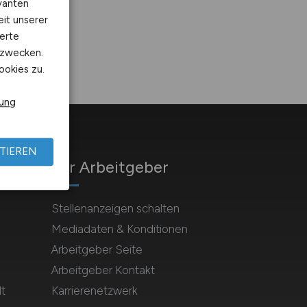
vanten
eit unserer
erte
kzwecken.
ookies zu.
rung
TIEREN
Für Arbeitgeber
Stellenanzeigen schalten
Mediadaten & Konditionen
Arbeitgeber Seite
Arbeitgeber Kontakt
t
Karrierenetzwerk