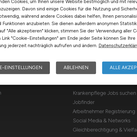
nden Cookies, um Ihnen unsere Website bestmöglich und mit rele
nzuzeigen. Davon sind einige Cookies für die Nutzung und Sicherh
otwendig, während andere Cookies dabei helfen, Ihnen personalisi
nd Funktionen anzubieten. Sie dienen außerdem anonymen Statisti
uf "Alle akzeptieren" klicken, stimmen Sie der Verwendung aller C
Link "Cookie-Einstellungen" am Ende jeder Seite können Sie Ihre
ng jederzeit nachträglich aufrufen und ändern.
Datenschutzerklä
E-EINSTELLUNGEN
ABLEHNEN
ALLE AKZEP
Für Arbeitnehmer
m
Krankenpflege Jobs suchen
Jobfinder
Arbeitnehmer Registrierung
Social Media & Networks
Gleichberechtigung & Vielfal