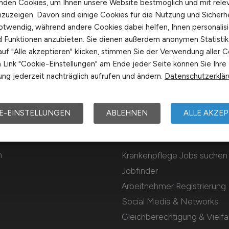
nden Cookies, um Ihnen unsere Website bestmöglich und mit rele
nzuzeigen. Davon sind einige Cookies für die Nutzung und Sicherh
otwendig, während andere Cookies dabei helfen, Ihnen personalisi
nd Funktionen anzubieten. Sie dienen außerdem anonymen Statisti
uf "Alle akzeptieren" klicken, stimmen Sie der Verwendung aller C
Link "Cookie-Einstellungen" am Ende jeder Seite können Sie Ihre
ng jederzeit nachträglich aufrufen und ändern.
Datenschutzerklä
E-EINSTELLUNGEN
ABLEHNEN
ALLE AKZEP
Für Arbeitnehmer
m
Krankenpflege Jobs suchen
Jobfinder
Arbeitnehmer Registrierung
Social Media & Networks
Gleichberechtigung & Vielfal