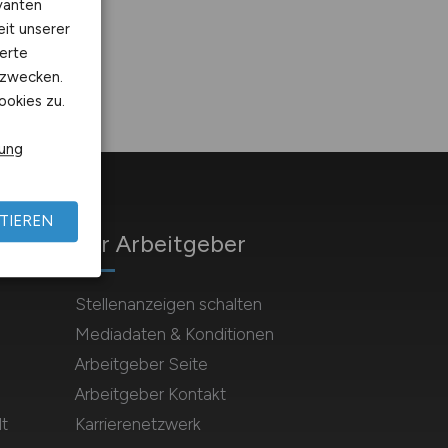
vanten
eit unserer
erte
kzwecken.
ookies zu.
rung
TIEREN
Für Arbeitgeber
Stellenanzeigen schalten
Mediadaten & Konditionen
Arbeitgeber Seite
Arbeitgeber Kontakt
t
Karrierenetzwerk