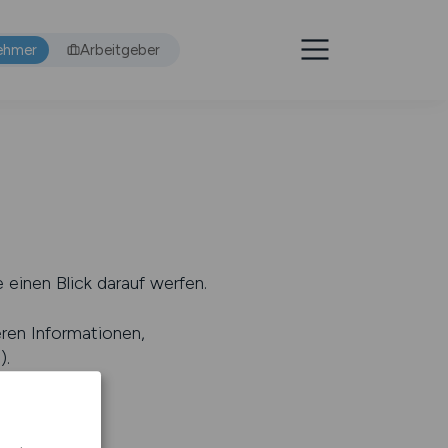
ehmer
Arbeitgeber
 einen Blick darauf werfen.
eren Informationen,
s
).