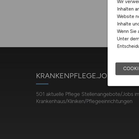
Wir verwe
Inhalten a
Website n
Inhalte u
Wenn Sie a
Unter dem 
Entscheidu
COOKI
KRANKENPFLEGE.JOBS
501 aktuelle Pflege Stellenangebote/Jobs i
Krankenhaus/Kliniken/Pflegeeinrichtungen