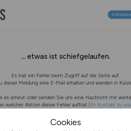
Arbeitn
... etwas ist schiefgelaufen.
Es trat ein Fehler beim Zugriff auf die Seite auf.
 dieser Meldung eine E-Mail erhalten und werden in Kürze
e es erneut oder senden Sie uns eine Nachricht mit weit
ei welcher Aktion dieser Fehler auftrat (
Ihr Kontakt zu un
Cookies