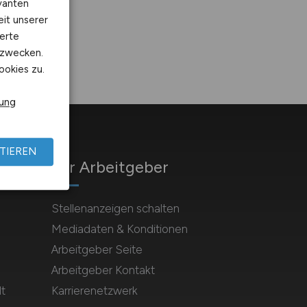
vanten
eit unserer
erte
kzwecken.
ookies zu.
rung
TIEREN
Für Arbeitgeber
Stellenanzeigen schalten
Mediadaten & Konditionen
Arbeitgeber Seite
Arbeitgeber Kontakt
t
Karrierenetzwerk