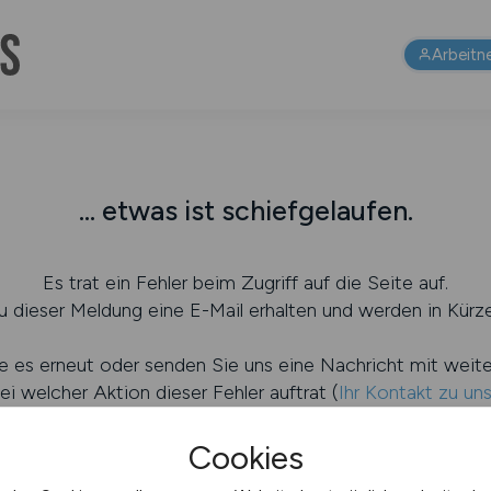
Arbeitn
... etwas ist schiefgelaufen.
Es trat ein Fehler beim Zugriff auf die Seite auf.
 dieser Meldung eine E-Mail erhalten und werden in Kürze
e es erneut oder senden Sie uns eine Nachricht mit weit
ei welcher Aktion dieser Fehler auftrat (
Ihr Kontakt zu un
Cookies