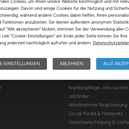
nden Cookies, um Ihnen unsere Website bestmöglich und mit rele
nzuzeigen. Davon sind einige Cookies für die Nutzung und Sicherh
otwendig, während andere Cookies dabei helfen, Ihnen personalisi
nd Funktionen anzubieten. Sie dienen außerdem anonymen Statisti
uf "Alle akzeptieren" klicken, stimmen Sie der Verwendung aller C
Link "Cookie-Einstellungen" am Ende jeder Seite können Sie Ihre
ng jederzeit nachträglich aufrufen und ändern.
Datenschutzerklä
E-EINSTELLUNGEN
ABLEHNEN
ALLE AKZEP
Für Arbeitnehmer
m
Krankenpflege Jobs suchen
Jobfinder
Arbeitnehmer Registrierung
Social Media & Networks
Gleichberechtigung & Vielfal