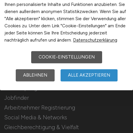
Stellenanzeigen schalten
Ihnen personalisierte Inhalte und Funktionen anzubieten. Sie
dienen außerdem anonymen Statistikzwecken. Wenn Sie auf
Mediadaten & Konditionen
"Alle akzeptieren" klicken, stimmen Sie der Verwendung aller
Arbeitgeber Seite
Cookies zu. Unter dem Link "Cookie-Einstellungen" am Ende
jeder Seite können Sie Ihre Entscheidung jederzeit
Arbeitgeber Kontakt
nachträglich aufrufen und ändern.
Datenschutzerklärung
Karrierenetzwerk
COOKIE-EINSTELLUNGEN
Für Arbeitnehmer
ABLEHNEN
ALLE AKZEPTIEREN
Krankenpflege Jobs suchen
Jobfinder
Arbeitnehmer Registrierung
Social Media & Networks
Gleichberechtigung & Vielfalt