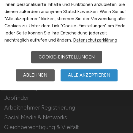
Stellenanzeigen schalten
Ihnen personalisierte Inhalte und Funktionen anzubieten. Sie
dienen außerdem anonymen Statistikzwecken. Wenn Sie auf
Mediadaten & Konditionen
"Alle akzeptieren" klicken, stimmen Sie der Verwendung aller
Arbeitgeber Seite
Cookies zu. Unter dem Link "Cookie-Einstellungen" am Ende
jeder Seite können Sie Ihre Entscheidung jederzeit
Arbeitgeber Kontakt
nachträglich aufrufen und ändern.
Datenschutzerklärung
Karrierenetzwerk
COOKIE-EINSTELLUNGEN
Für Arbeitnehmer
ABLEHNEN
ALLE AKZEPTIEREN
Krankenpflege Jobs suchen
Jobfinder
Arbeitnehmer Registrierung
Social Media & Networks
Gleichberechtigung & Vielfalt