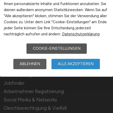
Stellenanzeigen schalten
Ihnen personalisierte Inhalte und Funktionen anzubieten. Sie
dienen außerdem anonymen Statistikzwecken. Wenn Sie auf
Mediadaten & Konditionen
"Alle akzeptieren" klicken, stimmen Sie der Verwendung aller
Arbeitgeber Seite
Cookies zu. Unter dem Link "Cookie-Einstellungen" am Ende
jeder Seite können Sie Ihre Entscheidung jederzeit
Arbeitgeber Kontakt
nachträglich aufrufen und ändern.
Datenschutzerklärung
Karrierenetzwerk
COOKIE-EINSTELLUNGEN
Für Arbeitnehmer
ABLEHNEN
ALLE AKZEPTIEREN
Krankenpflege Jobs suchen
Jobfinder
Arbeitnehmer Registrierung
Social Media & Networks
Gleichberechtigung & Vielfalt