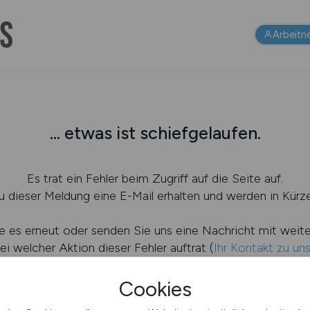
Arbeitn
... etwas ist schiefgelaufen.
Es trat ein Fehler beim Zugriff auf die Seite auf.
 dieser Meldung eine E-Mail erhalten und werden in Kürze
e es erneut oder senden Sie uns eine Nachricht mit weit
ei welcher Aktion dieser Fehler auftrat (
Ihr Kontakt zu un
Cookies