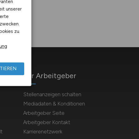
vanten
eit unserer
erte
kzwecken.
ookies zu.
rung
TIEREN
Für Arbeitgeber
Stellenanzeigen schalten
Mediadaten & Konditionen
Arbeitgeber Seite
Arbeitgeber Kontakt
t
Karrierenetzwerk