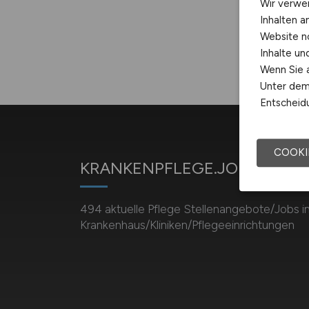
Wir verwe
Inhalten a
Website n
Inhalte u
Wenn Sie a
Unter dem 
Entscheidu
COOKI
KRANKENPFLEGE.JOBS
494 aktuelle Pflege Stellenangebote/Jobs i
Krankenhaus/Kliniken/Pflegeeinrichtungen