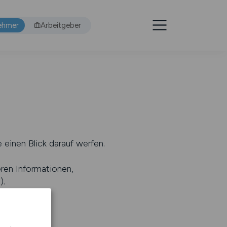
ehmer
Arbeitgeber
 einen Blick darauf werfen.
eren Informationen,
s
).