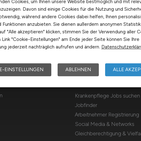
nden Cookies, um Ihnen unsere Website bestmöglich und mit rele
nzuzeigen. Davon sind einige Cookies für die Nutzung und Sicherh
otwendig, während andere Cookies dabei helfen, Ihnen personalisi
nd Funktionen anzubieten. Sie dienen außerdem anonymen Statisti
uf "Alle akzeptieren" klicken, stimmen Sie der Verwendung aller C
Link "Cookie-Einstellungen" am Ende jeder Seite können Sie Ihre
ng jederzeit nachträglich aufrufen und ändern.
Datenschutzerklä
E-EINSTELLUNGEN
ABLEHNEN
ALLE AKZEP
Für Arbeitnehmer
m
Krankenpflege Jobs suchen
Jobfinder
Arbeitnehmer Registrierung
Social Media & Networks
Gleichberechtigung & Vielfal