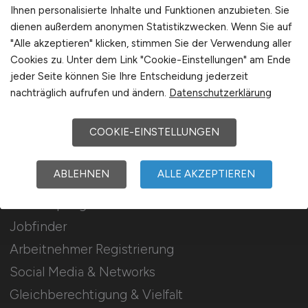
Stellenanzeigen schalten
Ihnen personalisierte Inhalte und Funktionen anzubieten. Sie
dienen außerdem anonymen Statistikzwecken. Wenn Sie auf
Mediadaten & Konditionen
"Alle akzeptieren" klicken, stimmen Sie der Verwendung aller
Arbeitgeber Seite
Cookies zu. Unter dem Link "Cookie-Einstellungen" am Ende
jeder Seite können Sie Ihre Entscheidung jederzeit
Arbeitgeber Kontakt
nachträglich aufrufen und ändern.
Datenschutzerklärung
Karrierenetzwerk
COOKIE-EINSTELLUNGEN
Für Arbeitnehmer
ABLEHNEN
ALLE AKZEPTIEREN
Krankenpflege Jobs suchen
Jobfinder
Arbeitnehmer Registrierung
Social Media & Networks
Gleichberechtigung & Vielfalt