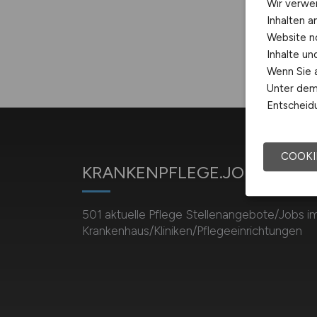
Wir verwe
Inhalten a
Website n
Inhalte u
Wenn Sie a
Unter dem 
Entscheidu
COOKI
KRANKENPFLEGE.JOBS
501 aktuelle Pflege Stellenangebote/Jobs i
Krankenhaus/Kliniken/Pflegeeinrichtungen