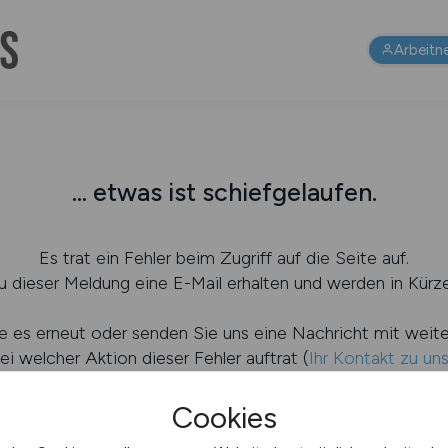
Arbeitn
... etwas ist schiefgelaufen.
Es trat ein Fehler beim Zugriff auf die Seite auf.
 dieser Meldung eine E-Mail erhalten und werden in Kürze
e es erneut oder senden Sie uns eine Nachricht mit weit
ei welcher Aktion dieser Fehler auftrat (
Ihr Kontakt zu un
Cookies