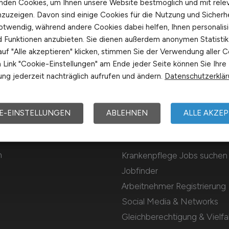
nden Cookies, um Ihnen unsere Website bestmöglich und mit rele
nzuzeigen. Davon sind einige Cookies für die Nutzung und Sicherh
otwendig, während andere Cookies dabei helfen, Ihnen personalisi
nd Funktionen anzubieten. Sie dienen außerdem anonymen Statisti
uf "Alle akzeptieren" klicken, stimmen Sie der Verwendung aller C
Link "Cookie-Einstellungen" am Ende jeder Seite können Sie Ihre
ng jederzeit nachträglich aufrufen und ändern.
Datenschutzerklä
E-EINSTELLUNGEN
ABLEHNEN
ALLE AKZEP
Für Arbeitnehmer
m
Krankenpflege Jobs suchen
Jobfinder
Arbeitnehmer Registrierung
Social Media & Networks
Gleichberechtigung & Vielfal