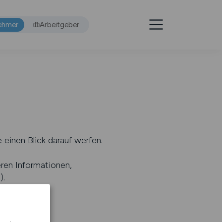
ehmer
Arbeitgeber
 einen Blick darauf werfen.
eren Informationen,
s
).