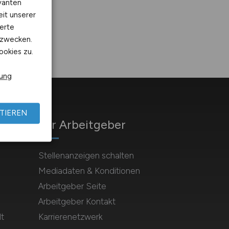
vanten
eit unserer
erte
kzwecken.
ookies zu.
rung
TIEREN
Für Arbeitgeber
Stellenanzeigen schalten
Mediadaten & Konditionen
Arbeitgeber Seite
Arbeitgeber Kontakt
t
Karrierenetzwerk