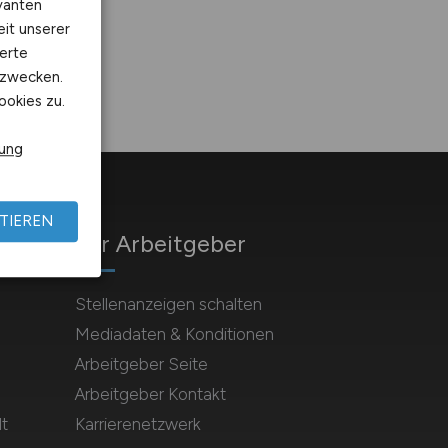
vanten
eit unserer
erte
kzwecken.
ookies zu.
rung
TIEREN
Für Arbeitgeber
Stellenanzeigen schalten
Mediadaten & Konditionen
Arbeitgeber Seite
Arbeitgeber Kontakt
t
Karrierenetzwerk