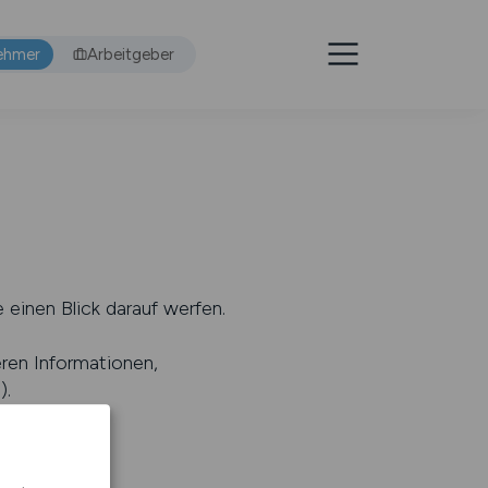
ehmer
Arbeitgeber
 einen Blick darauf werfen.
eren Informationen,
s
).