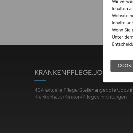
Wir verwe
Inhalten a
Website n
Inhalte u
Wenn Sie a
Unter dem 
Entscheidu
COOKI
KRANKENPFLEGE.JOBS
494 aktuelle Pflege Stellenangebote/Jobs i
Krankenhaus/Kliniken/Pflegeeinrichtungen