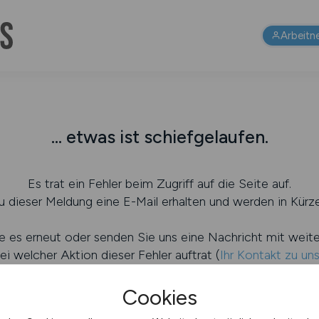
Arbeitn
... etwas ist schiefgelaufen.
Es trat ein Fehler beim Zugriff auf die Seite auf.
 dieser Meldung eine E-Mail erhalten und werden in Kürze
e es erneut oder senden Sie uns eine Nachricht mit weit
ei welcher Aktion dieser Fehler auftrat (
Ihr Kontakt zu un
Cookies