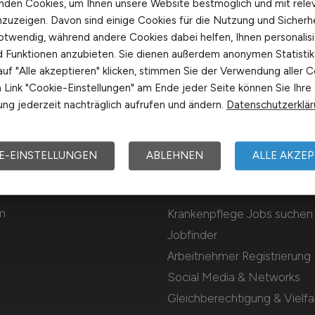
nden Cookies, um Ihnen unsere Website bestmöglich und mit rele
nzuzeigen. Davon sind einige Cookies für die Nutzung und Sicherh
otwendig, während andere Cookies dabei helfen, Ihnen personalisi
nd Funktionen anzubieten. Sie dienen außerdem anonymen Statisti
uf "Alle akzeptieren" klicken, stimmen Sie der Verwendung aller C
Link "Cookie-Einstellungen" am Ende jeder Seite können Sie Ihre
ng jederzeit nachträglich aufrufen und ändern.
Datenschutzerklä
E-EINSTELLUNGEN
ABLEHNEN
ALLE AKZEP
Für Arbeitnehmer
m
Krankenpflege Jobs suchen
Jobfinder
Arbeitnehmer Registrierung
Social Media & Networks
Gleichberechtigung & Vielfal