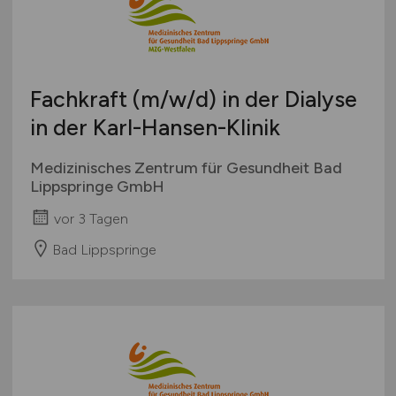
Bachelor-/ Master-/ Diplom-Arbeit
Bremen
Studentenjobs / Werkstudenten
Hamburg
Ausbildung / Studium
Hessen
Praktikum
Fachkraft
(m/w/d)
in der Dialyse
Mecklenburg-Vorpommern
in der Karl-Hansen-Klinik
Niedersachsen
Nordrhein-Westfalen
Medizinisches Zentrum für Gesundheit Bad
Rheinland-Pfalz
Lippspringe GmbH
Saarland
vor 3 Tagen
Sachsen
Bad Lippspringe
Sachsen-Anhalt
Schleswig-Holstein
Thüringen
Deutschlandweit
Österreich
Schweiz