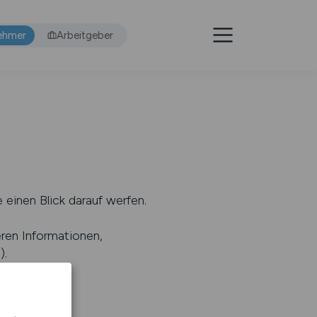
ehmer
Arbeitgeber
 einen Blick darauf werfen.
eren Informationen,
s
).