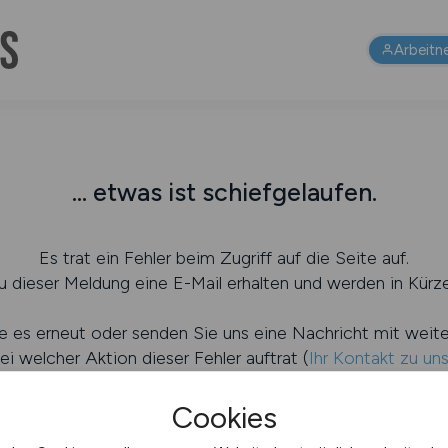
Arbeitn
... etwas ist schiefgelaufen.
Es trat ein Fehler beim Zugriff auf die Seite auf.
 dieser Meldung eine E-Mail erhalten und werden in Kürze
e es erneut oder senden Sie uns eine Nachricht mit weit
ei welcher Aktion dieser Fehler auftrat (
Ihr Kontakt zu un
Cookies