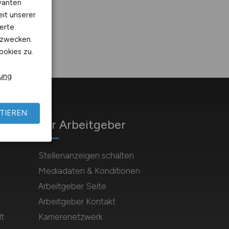
vanten
eit unserer
erte
kzwecken.
ookies zu.
rung
TIEREN
Für Arbeitgeber
Stellenanzeigen schalten
Mediadaten & Konditionen
Arbeitgeber Seite
Arbeitgeber Kontakt
t
Karrierenetzwerk