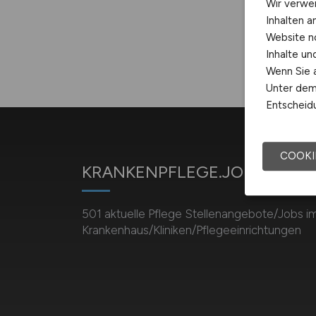
Wir verwe
Inhalten a
Website n
Inhalte u
Wenn Sie a
Unter dem 
Entscheidu
COOKI
KRANKENPFLEGE.JOBS
501 aktuelle Pflege Stellenangebote/Jobs i
Krankenhaus/Kliniken/Pflegeeinrichtungen