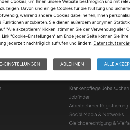
nden Cookies, um Ihnen unsere Website bestmöglich und mit rele
nzuzeigen. Davon sind einige Cookies für die Nutzung und Sicherh
otwendig, während andere Cookies dabei helfen, Ihnen personalisi
nd Funktionen anzubieten. Sie dienen außerdem anonymen Statisti
uf "Alle akzeptieren" klicken, stimmen Sie der Verwendung aller C
Link "Cookie-Einstellungen" am Ende jeder Seite können Sie Ihre
ng jederzeit nachträglich aufrufen und ändern.
Datenschutzerklä
E-EINSTELLUNGEN
ABLEHNEN
ALLE AKZEP
Für Arbeitnehmer
m
Krankenpflege Jobs suchen
Jobfinder
Arbeitnehmer Registrierung
Social Media & Networks
Gleichberechtigung & Vielfal