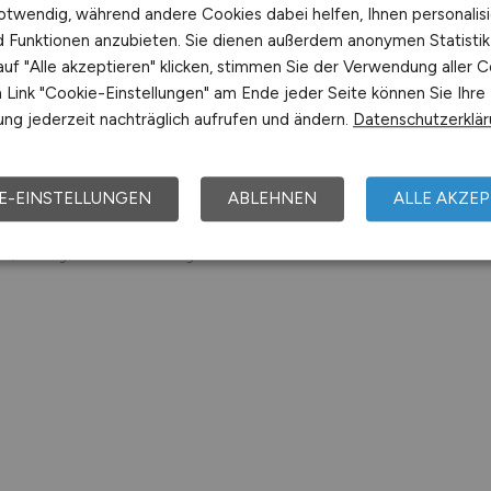
nostics GmbH, Südzucker AG, knoell Germany GmbH, FUCHS 
otwendig, während andere Cookies dabei helfen, Ihnen personalisi
erl+Fuchs AG, Röchling Automotive SE & Co. KG, Essity Ope
nd Funktionen anzubieten. Sie dienen außerdem anonymen Statisti
 Deere GmbH & Co. KG, Klinikum Mannheim GmbH, Diringer &
uf "Alle akzeptieren" klicken, stimmen Sie der Verwendung aller C
rpillar Energy Solutions GmbH, Rhein-Neckar-Verkehr GmbH,
Link "Cookie-Einstellungen" am Ende jeder Seite können Sie Ihre
us GmbH, Daimler AG, Bilfinger SE
ng jederzeit nachträglich aufrufen und ändern.
Datenschutzerklä
ch online aktuelle Stellenangebote in
Mannheim
und Umgebung 
enmarkt über Jobangebote und Karriereperspektiven in
Mannhe
E-EINSTELLUNGEN
ABLEHNEN
ALLE AKZEP
n Sie den nächsten Schritt auf der Karriereleiter – auf unser
fo/Auszug Mannheim. Alle Angaben ohne Gewähr.