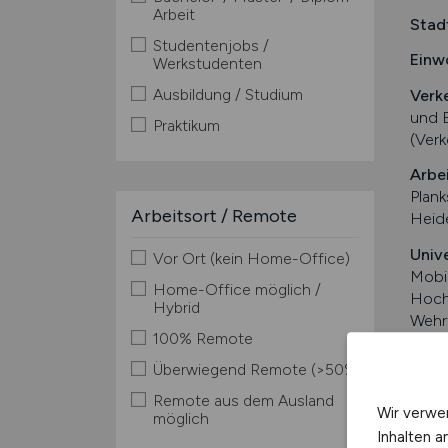
Arbeit
Stad
Studentenjobs /
Einw
Werkstudenten
Ausbildung / Studium
Verk
und 
Praktikum
(Verk
Arbe
Plank
Arbeitsort / Remote
Heide
Univ
Vor Ort (kein Home-Office)
Mobil
Home-Office möglich /
Hoch
Hybrid
Wehr
100% Remote
Fach
Überwiegend Remote (>50%)
Belie
Lage
Remote aus dem Ausland
Wir verwe
möglich
Belie
Inhalten a