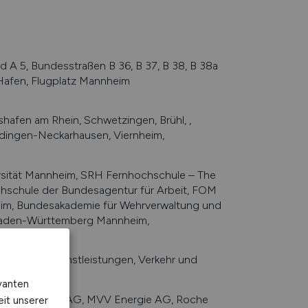
d A 5, Bundesstraßen B 36, B 37, B 38, B 38a
afen, Flugplatz Mannheim
fen am Rhein, Schwetzingen, Brühl, ,
Edingen-Neckarhausen, Viernheim,
sität Mannheim, SRH Fernhochschule – The
chschule der Bundesagentur für Arbeit, FOM
m, Bundesakademie für Wehrverwaltung und
 Baden-Württemberg Mannheim,
, Chemie, Dienstleistungen, Verkehr und
 Gewerbe
vanten
ieten
:
Friatec AG, MVV Energie AG, Roche
eit unserer