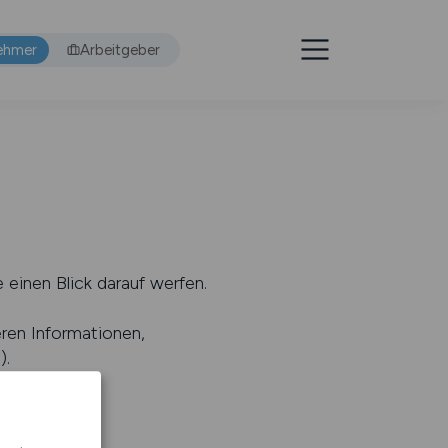
ehmer
Arbeitgeber
 einen Blick darauf werfen.
eren Informationen,
s
).