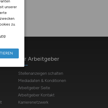
vanten
eit unserer
erte
kzwecken.
ookies zu.
rung
TIEREN
Für Arbeitgeber
Stellenanzeigen schalten
Mediadaten & Konditionen
Arbeitgeber Seite
Arbeitgeber Kontakt
t
Karrierenetzwerk