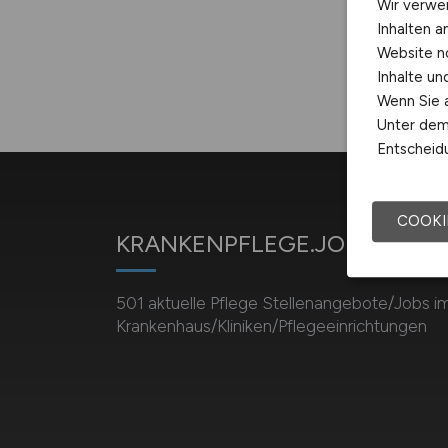
Wir verwe
Inhalten a
Website n
Inhalte u
Wenn Sie a
Unter dem 
Entscheidu
COOKI
KRANKENPFLEGE.JOBS
501 aktuelle Pflege Stellenangebote/Jobs i
Krankenhaus/Kliniken/Pflegeeinrichtungen