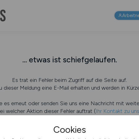
Arbeitn
... etwas ist schiefgelaufen.
Es trat ein Fehler beim Zugriff auf die Seite auf.
 dieser Meldung eine E-Mail erhalten und werden in Kürze
e es erneut oder senden Sie uns eine Nachricht mit weit
ei welcher Aktion dieser Fehler auftrat (
Ihr Kontakt zu un
Cookies