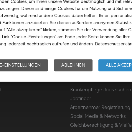
nden Cookies, um Ihnen unsere Website bestmöglich und mit rele
nzuzeigen. Davon sind einige Cookies für die Nutzung und Sicherh
otwendig, während andere Cookies dabei helfen, Ihnen personalisi
nd Funktionen anzubieten. Sie dienen außerdem anonymen Statisti
uf "Alle akzeptieren" klicken, stimmen Sie der Verwendung aller C
Link "Cookie-Einstellungen" am Ende jeder Seite können Sie Ihre
ng jederzeit nachträglich aufrufen und ändern.
Datenschutzerklä
E-EINSTELLUNGEN
ABLEHNEN
ALLE AKZEP
Für Arbeitnehmer
m
Krankenpflege Jobs suchen
Jobfinder
Arbeitnehmer Registrierung
Social Media & Networks
Gleichberechtigung & Vielfal