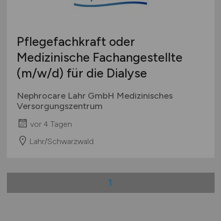
Studentenjobs / Werkstudenten
Hamburg
Ausbildung / Studium
Hessen
Praktikum
Pflegefachkraft oder
Mecklenburg-Vorpommern
Medizinische Fachangestellte
Niedersachsen
(m/w/d)
für die Dialyse
Nordrhein-Westfalen
Rheinland-Pfalz
Nephrocare Lahr GmbH Medizinisches
Saarland
Versorgungszentrum
Sachsen
vor 4 Tagen
Sachsen-Anhalt
Lahr/Schwarzwald
Schleswig-Holstein
Thüringen
Deutschlandweit
1
Österreich
Schweiz
Europa