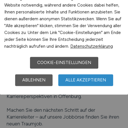
Website notwendig, während andere Cookies dabei helfen,
Beliebte Arbeitgeber in
Offenburg
, die attraktive
Ihnen personalisierte Inhalte und Funktionen anzubieten. Sie
Jobangebote bieten
:
Energieversorgung
dienen außerdem anonymen Statistikzwecken. Wenn Sie auf
Offenbach AG, Schwarzwaldmilch GmbH, Pluradent
"Alle akzeptieren" klicken, stimmen Sie der Verwendung aller
AG & Co. KG, Saint-Gobain Building Distribution
Cookies zu. Unter dem Link "Cookie-Einstellungen" am Ende
Deutschland GmbH, Burda-Verlag, Witzig & Frank /
jeder Seite können Sie Ihre Entscheidung jederzeit
FFG Werke GmbH, Hobart GmbH, Markant
nachträglich aufrufen und ändern.
Datenschutzerklärung
Services International GmbH, Meiko Maschinenbau
GmbH & Co. KG, Tesa Werk Offenburg GmbH,
COOKIE-EINSTELLUNGEN
Hiwin GmbH
Einfach online aktuelle Stellenangebote in
Offenburg
ABLEHNEN
ALLE AKZEPTIEREN
und Umgebung suchen. Informieren Sie sich auf
unserem Stellenmarkt über Jobangebote und
Karriereperspektiven in
Offenburg
.
Machen Sie den nächsten Schritt auf der
Karriereleiter – auf unsere Jobbörse finden Sie ihren
neuen Traumjob.