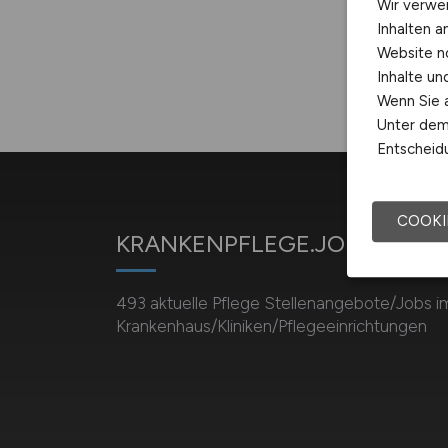
Wir verwe
Inhalten a
Website n
Inhalte u
Wenn Sie a
Unter dem 
Entscheidu
COOKI
KRANKENPFLEGE.JOBS
493 aktuelle Pflege Stellenangebote/Jobs i
Krankenhaus/Kliniken/Pflegeeinrichtungen