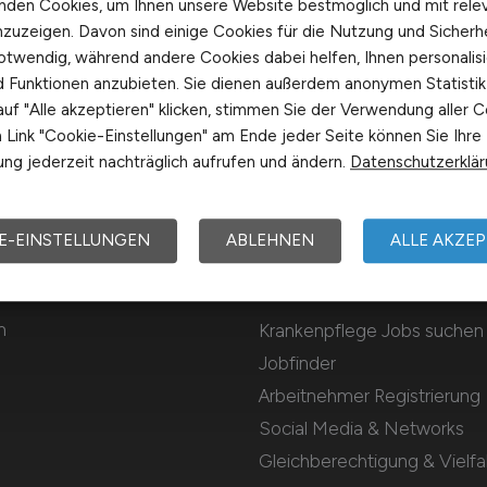
nden Cookies, um Ihnen unsere Website bestmöglich und mit rele
nzuzeigen. Davon sind einige Cookies für die Nutzung und Sicherh
otwendig, während andere Cookies dabei helfen, Ihnen personalisi
nd Funktionen anzubieten. Sie dienen außerdem anonymen Statisti
uf "Alle akzeptieren" klicken, stimmen Sie der Verwendung aller C
Link "Cookie-Einstellungen" am Ende jeder Seite können Sie Ihre
ng jederzeit nachträglich aufrufen und ändern.
Datenschutzerklä
E-EINSTELLUNGEN
ABLEHNEN
ALLE AKZEP
Für Arbeitnehmer
m
Krankenpflege Jobs suchen
Jobfinder
Arbeitnehmer Registrierung
Social Media & Networks
Gleichberechtigung & Vielfal