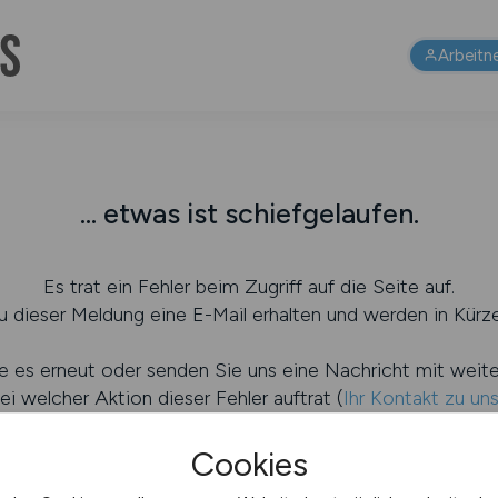
Arbeitn
... etwas ist schiefgelaufen.
Es trat ein Fehler beim Zugriff auf die Seite auf.
 dieser Meldung eine E-Mail erhalten und werden in Kürze
e es erneut oder senden Sie uns eine Nachricht mit weit
ei welcher Aktion dieser Fehler auftrat (
Ihr Kontakt zu un
Cookies