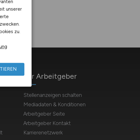
vanten
eit unserer
erte
kzwecken.
ookies zu.
rung
TIEREN
Für Arbeitgeber
Stellenanzeigen schalten
Mediadaten & Konditionen
Arbeitgeber Seite
Arbeitgeber Kontakt
t
Karrierenetzwerk