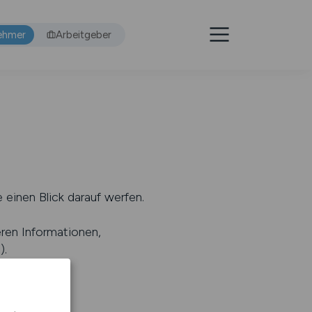
ehmer
Arbeitgeber
 einen Blick darauf werfen.
eren Informationen,
s
).