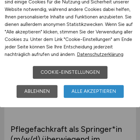
sind einige Cookies für die Nutzung und Sicherheit unserer
Gesundheits- und
Website notwendig, während andere Cookies dabei helfen,
Krankenpflegehelfer*in
(m/w/d)
Ihnen personalisierte Inhalte und Funktionen anzubieten. Sie
dienen außerdem anonymen Statistikzwecken. Wenn Sie auf
Universitätsmedizin der Johannes Gutenberg-
"Alle akzeptieren" klicken, stimmen Sie der Verwendung aller
Universität Mainz
Cookies zu. Unter dem Link "Cookie-Einstellungen" am Ende
30.07.2026
jeder Seite können Sie Ihre Entscheidung jederzeit
nachträglich aufrufen und ändern.
Datenschutzerklärung
Mainz
COOKIE-EINSTELLUNGEN
ABLEHNEN
ALLE AKZEPTIEREN
Pflegefachkraft als Springer*in
(m/w/d)
überwiegend im