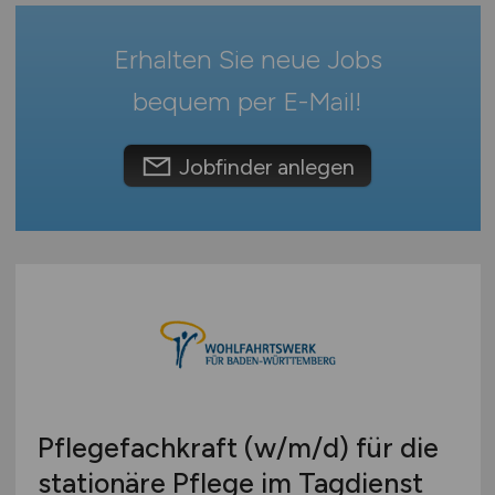
Europa
International
Erhalten Sie neue Jobs
bequem per
E-Mail
!
Jobfinder anlegen
Pflegefachkraft
(w/m/d)
für die
stationäre Pflege im Tagdienst