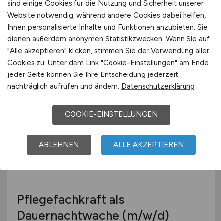
sind einige Cookies für die Nutzung und Sicherheit unserer
Psychotherapeut
(m/w/d)
-
Website notwendig, während andere Cookies dabei helfen,
Tagesklinik Am Rosenaupark
Ihnen personalisierte Inhalte und Funktionen anzubieten. Sie
dienen außerdem anonymen Statistikzwecken. Wenn Sie auf
KIRINUS Health GmbH
"Alle akzeptieren" klicken, stimmen Sie der Verwendung aller
Cookies zu. Unter dem Link "Cookie-Einstellungen" am Ende
vor 2 Tagen
jeder Seite können Sie Ihre Entscheidung jederzeit
Nürnberg
nachträglich aufrufen und ändern.
Datenschutzerklärung
COOKIE-EINSTELLUNGEN
ABLEHNEN
ALLE AKZEPTIEREN
Pflegefachkraft als
Dauernachtwache
(m/w/d)