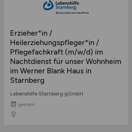
Bachelor-/ Master-/ Diplom-Arbeit
Bremen
Studentenjobs / Werkstudenten
Hamburg
Ausbildung / Studium
Hessen
Praktikum
Erzieher*in /
Mecklenburg-Vorpommern
Heilerziehungspfleger*in /
Niedersachsen
Pflegefachkraft
(m/w/d)
im
Nordrhein-Westfalen
Rheinland-Pfalz
Nachtdienst für unser Wohnheim
Saarland
im Werner Blank Haus in
Sachsen
Starnberg
Sachsen-Anhalt
Lebenshilfe Starnberg gGmbH
Schleswig-Holstein
Thüringen
gestern
Deutschlandweit
Österreich
Schweiz