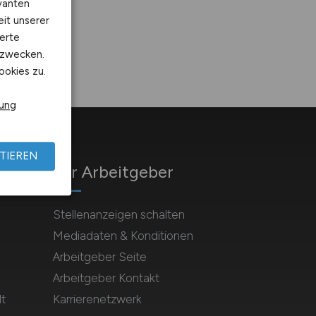
vanten
eit unserer
erte
kzwecken.
ookies zu.
rung
TIEREN
Für Arbeitgeber
Stellenanzeigen schalten
Mediadaten & Konditionen
Arbeitgeber Seite
Arbeitgeber Kontakt
t
Karrierenetzwerk