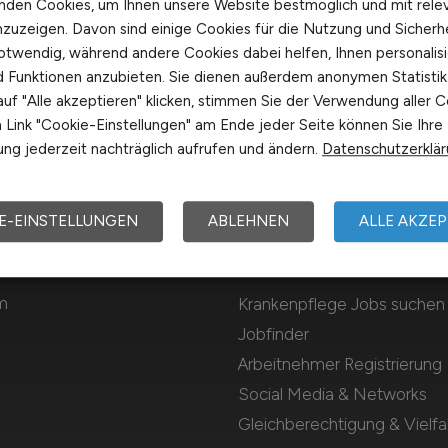
nden Cookies, um Ihnen unsere Website bestmöglich und mit rele
nzuzeigen. Davon sind einige Cookies für die Nutzung und Sicherh
otwendig, während andere Cookies dabei helfen, Ihnen personalisi
nd Funktionen anzubieten. Sie dienen außerdem anonymen Statisti
uf "Alle akzeptieren" klicken, stimmen Sie der Verwendung aller C
Link "Cookie-Einstellungen" am Ende jeder Seite können Sie Ihre
ng jederzeit nachträglich aufrufen und ändern.
Datenschutzerklä
E-EINSTELLUNGEN
ABLEHNEN
ALLE AKZEP
Für Arbeitnehmer
m
Krankenpflege Jobs suchen
Jobfinder
Arbeitnehmer Registrierung
Social Media & Networks
Gleichberechtigung & Vielfal