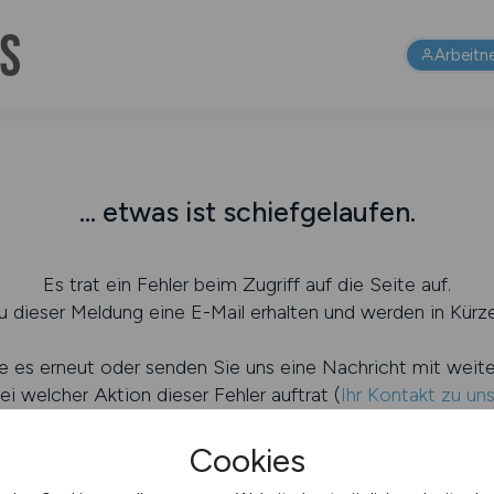
Arbeitn
... etwas ist schiefgelaufen.
Es trat ein Fehler beim Zugriff auf die Seite auf.
 dieser Meldung eine E-Mail erhalten und werden in Kürze
e es erneut oder senden Sie uns eine Nachricht mit weit
ei welcher Aktion dieser Fehler auftrat (
Ihr Kontakt zu un
Cookies