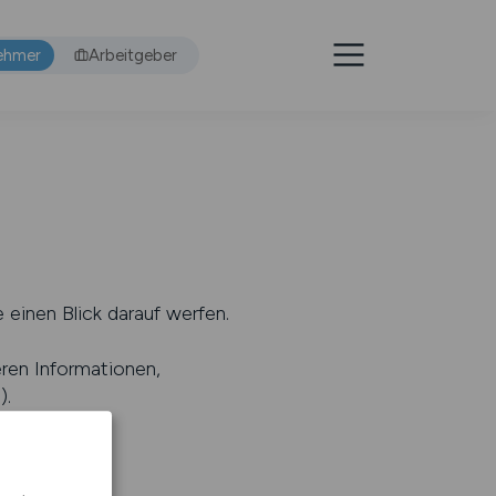
ehmer
Arbeitgeber
 einen Blick darauf werfen.
eren Informationen,
s
).