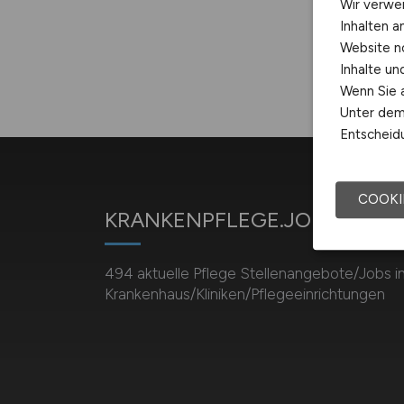
Wir verwe
Inhalten a
Website n
Inhalte u
Wenn Sie a
Unter dem 
Entscheidu
COOKI
KRANKENPFLEGE.JOBS
494 aktuelle Pflege Stellenangebote/Jobs i
Krankenhaus/Kliniken/Pflegeeinrichtungen