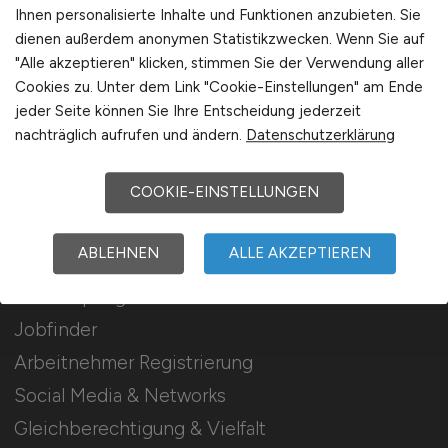
Stellenanzeigen schalten
Ihnen personalisierte Inhalte und Funktionen anzubieten. Sie
dienen außerdem anonymen Statistikzwecken. Wenn Sie auf
Mediadaten & Konditionen
"Alle akzeptieren" klicken, stimmen Sie der Verwendung aller
Arbeitgeber Seite
Cookies zu. Unter dem Link "Cookie-Einstellungen" am Ende
jeder Seite können Sie Ihre Entscheidung jederzeit
Arbeitgeber Kontakt
nachträglich aufrufen und ändern.
Datenschutzerklärung
Karrierenetzwerk
COOKIE-EINSTELLUNGEN
Für Arbeitnehmer
ABLEHNEN
ALLE AKZEPTIEREN
Krankenpflege Jobs suchen
Jobfinder
Arbeitnehmer Registrierung
Social Media & Networks
Gleichberechtigung & Vielfalt