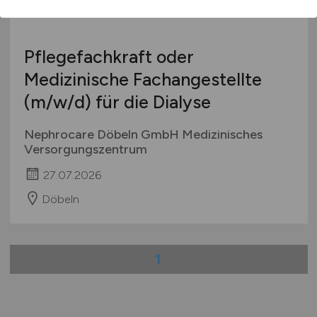
Pflegefachkraft oder
Medizinische Fachangestellte
(m/w/d)
für die Dialyse
Nephrocare Döbeln GmbH Medizinisches
Versorgungszentrum
27.07.2026
Döbeln
1