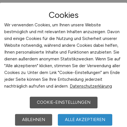
Cookies
Wir verwenden Cookies, um Ihnen unsere Website
bestmöglich und mit relevanten Inhalten anzuzeigen. Davon
sind einige Cookies für die Nutzung und Sicherheit unserer
Website notwendig, während andere Cookies dabei helfen,
Pflegefachkraft
(m/w/d)
Ihnen personalisierte Inhalte und Funktionen anzubieten. Sie
dienen außerdem anonymen Statistikzwecken. Wenn Sie auf
Caritasverband für Dresden e.V.
"Alle akzeptieren" klicken, stimmen Sie der Verwendung aller
Cookies zu. Unter dem Link "Cookie-Einstellungen" am Ende
29.07.2026
jeder Seite können Sie Ihre Entscheidung jederzeit
Dresden
nachträglich aufrufen und ändern.
Datenschutzerklärung
COOKIE-EINSTELLUNGEN
ABLEHNEN
ALLE AKZEPTIEREN